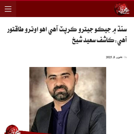
سنڌ ۾ جيڪو جيترو ڪرپٽ آهي اهو اوترو طاقتور
آهي:ڪاشف سعيد شيخ
On
جنوری 8, 2025