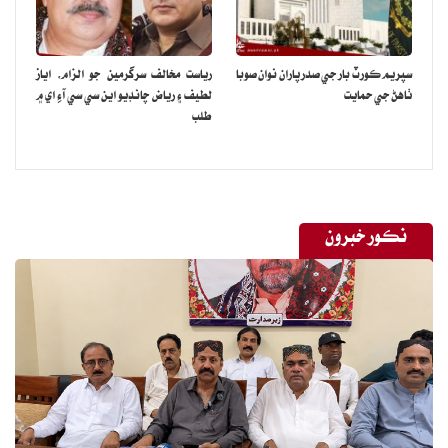
سپريم ڪورٽ بار جي صدر پاران نوان صوبا
رياست مخالف سرگرمين جو الزام، اياز
ٺاهڻ جي حمايت
لطيف ۽ رياض چانڊيو اين سي سي آءِ اي ۾
طلب
نڪور خبرون