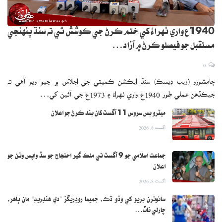
1940ع واري ٺهراءُ کي ختم ڪرڻ جي ڪوشش ٿي ته سنڌ پنهنجي
مستقبل جو فيصلو ڪرڻ ۾ آزاد…
0
ڄامشورو (ويب ڊيسڪ) سنڌ ايڪشن ڪميٽي جي اجلاس ۾ چيو ويو آهي ته
جيڪڏهن عملي طور 1940ع واري ٺهراءُ ۽ 1973ع جي آئين کي…
ميٽرو بس سروس 11 آگسٽ کان بند ڪرڻ جو اعلان
اگست 8, 2026
جماعت اسلامي جو 9 آگسٽ تي ملڪ گير احتجاج جو سڏ واپس وٺڻ جو
اعلان
اگست 8, 2026
سائوٿرن بريو کي وڏو ڌڪ، جميما روڊريگز ”دي هنڊريڊ“ مان ٻاهر،
چارلي ناٽ…