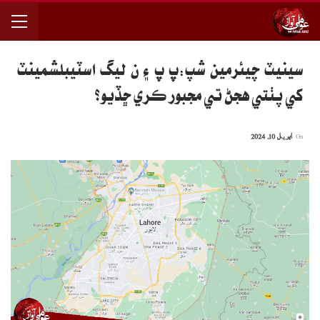
سينيٽ چيئرمين شپ:پ پ ۽ ن ليگ اسٽيبلشمينٽ
کي پٺتي هجڻ تي مجبور ڪري ڇڏيو؟
On
اپریل 10, 2024