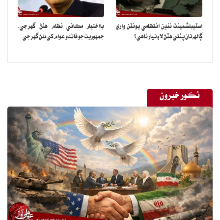
اسٽيبلشمينٽ ننڍن انتظامي يونٽن واري
بااختيار مڪاني نظام هئڻ گهرجي‏،
ڳالهه تان پٺتي هٽڻ لاءِ تيار ناهي؟
جمهوريت جو فائدو عوام کي ملڻ گهرجي
نڪور خبرون