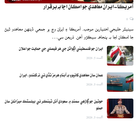
آمريڪا-ايران معاهدي جو امڪان اڃا به برقرار
0
سينيئر خليجي اختيارين موجب، آمريڪا ۽ ايران وچ ۾ جمعي ڏينهن معاهدو ٿيڻ
جا امڪان اڃا به پنجاهه سيڪڙو آهن. ذريعن سي…
ايران جو فلسطيني اڳواڻن جي هر فيصلي جي حمايت جو اعلان
اگست 5, 2026
عمان سان معاهدي کانپوءِ به آبناءِ هرمز ٿڏي تي نه کلندو: ايران
اگست 5, 2026
حوثين جو ڳاڙهي سمنڊ ۾ سعودي آئل ٽينڪر تي بيلسٽڪ ميزائلن سان
حملو
اگست 5, 2026