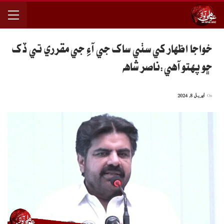
خواجا اظهار کي سٺي ساک جي آءِ جي مقرري تي ڏک
ڇو پهتو آهي:ناصر شاهه
On
اپریل 8, 2024