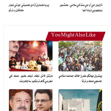
ڪري آءِ جي مقرر ڪرايو ويو آهي، هن چيو ته ان بيان مان لڳي تو خواجا
ڌاڙيلن جي آءِ جي سنڌ کي سلامي: ڪشمور
پريا ڪماري آزادي ڪميٽي جو ٽي تلوار
اظهار ن ليگ جو ترجمان آهي، امن امان تي ڳالهه ٻولهه صرف سياسي آهي.
ويجهو پيءُ پٽ اغوا
ڪلفٽن ۾ ڌرڻو
ڪراچي ۾ اي وي سي سي ۽ سي پي ايل سي
جي ڪارروائي، 2 مغوي آزاد
You Might Also Like
ڪراچي (رپورٽر ) اي وي سي سي پوليس ۽ سي پي ايل سي پوليس ڳجهي
اطلاع تي ڳجهي اطلاع تي ڳجهي اطلاع تي ڪارروائي ڪندي 4 ڄڻن
سميت 5 اغواڪارن کي گرفتار ڪري ورتو، سندن قبضي مان 2 يرغمالين
کي باحفاظت بازياب ڪرايو ويو. آچر جي صبح اينٽي وائلنٽ ڪرائم سيل
پوليس ۽ سٽيزن پوليس رابطا ڪميٽي ڳجهي اطلاع تي ڪارروائي ڪندي
پيٽرول مهانگو ڪرڻ خلاف جماعت اسلامي
مارشل لائن نظام تباهه ڪيو، ملڪ کي
4 زخمين سميت 5 اغوا ڪارن کي گرفتار ڪري ورتو، جڏهن ته 2 مغوين کي
جا سڄي ملڪ ۾ ڌرڻا
تجربي گاهه نه بڻايو: ساڃاهه وند
سندن قبضي مان باحفاظت آزاد ڪرايو ويو، ايس ايس پي اي وي سي سي
ظفر صديق ڇانگا موجب گرفتار ٿيل ڏوهارين سرگوڌا پنجاب جي حد بهادر
آباد مان 2 شهرين کي اٽلي موڪلڻ جي خاطري تي اغوا ڪيو هو، اغوا
ڪندڙن يرغمالين جي آزاديءَ لاءِ 2 ڪروڙ رپيا ڀنگ طلب ڪيو هو، هن چيو