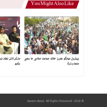
You Might Also Like
پيٽرول مهانگو ڪرڻ خلاف جماعت اسلامي جا سڄي
مارشل لائن نظام تب
ملڪ ۾ ڌرڻا
بڻايو
© 2026 - Awami Awaz. All Rights Reserved.