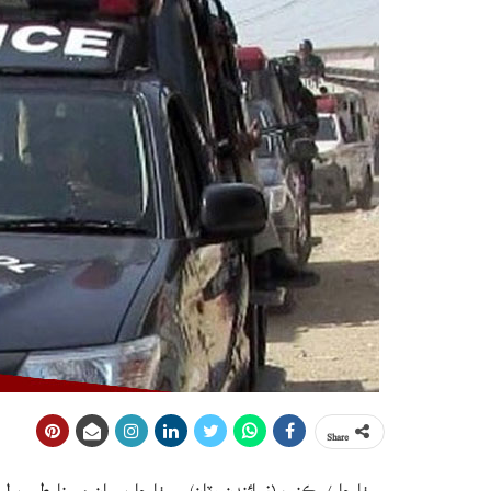
Share
سيٺارجا / ڪنب (نمائندن وٽان) سيٺارجا ڀرسان مبينا طور 