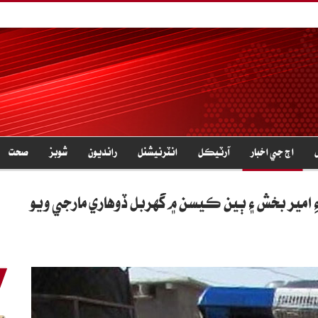
اڄ جي اخبار
آرٽيڪل
انٽرنيشنل
رانديون
شوبز
صحت
آءِ امير بخش ۽ ٻين ڪيسن ۾ گهربل ڏوهاري مارجي ويو