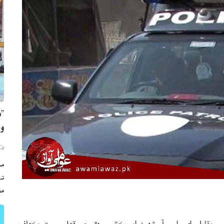
”ه
وي
مڪ
ته
مع
پوليس مقابلو، اي ايس آءِ شهيد اميربخش سوڍڙو جي قتل سميت مختلف