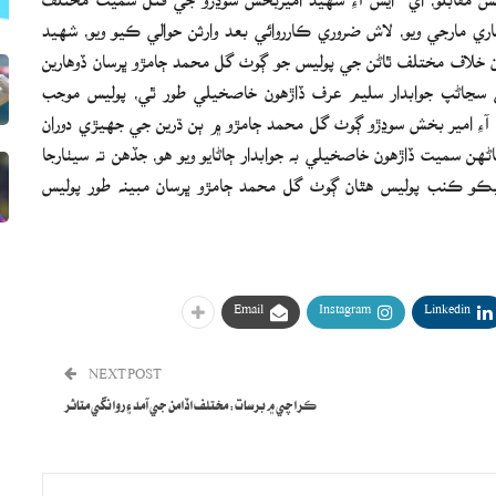
ي مارجي ويو، لاش ضروري ڪارروائي بعد وارثن حوالي ڪيو ويو، شهيد
 خلاف مختلف ٿاڻن جي پوليس جو ڳوٺ گل محمد ڄامڙو ڀرسان ڏوهارين
جي سڃاڻپ جوابدار سليم عرف ڏاڙهون خاصخيلي طور ٿي، پوليس موجب
 آءِ امير بخش سوڍڙو ڳوٺ گل محمد ڄامڙو ۾ ٻن ڌرين جي جهيڙي دوران
 سميت ڏاڙهون خاصخيلي به جوابدار ڄاڻايو ويو هو، جڏهن ته سيٺارجا
و ڪنب پوليس هٿان ڳوٺ گل محمد ڄامڙو ڀرسان مبينه طور پوليس
Email
Instagram
Linkedin
NEXT POST
ڪراچي ۾ برسات: مختلف اڏامن جي آمد ۽ روانگي متاثر