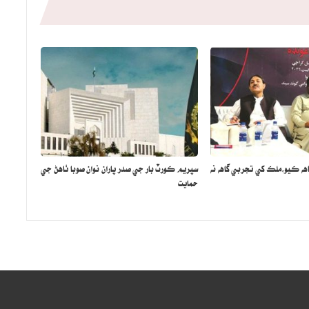
اهه ڪيو،ملڪ کي تجربي گاهه نه
سپريم ڪورٽ بار جي صدر پاران نوان صوبا ٺاهڻ جي
حمايت