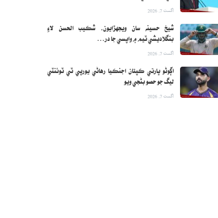
اگست 7, 2026
شيخ حسينه سان ويجهڙايون، شڪيب الحسن لاءِ
بنگلاديشي ٽيم ۾ واپسي جا در…
اگست 7, 2026
اڳوڻو ڀارتي ڪپتان اجنڪيا رهاڻي يورپي ٽي ٽوئنٽي
ليگ جو حصو بڻجي ويو
اگست 7, 2026