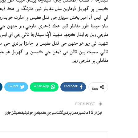
ڪيسن ۾ گهربل ڏوهارين سان مقابلو ٿيو، فائرنگ ۾ هڪ ڏوهار
اي ايس آءِ امير بخش سوڍڙو جي قتل ڪيس ۾ ملوث جوابدارن
سان مبينا طور مقابلو ٿيو، هڪ ڏوهاري مارجي ويو جنهن 
مارجي ويل جوابدار ڪجهه مهينا اڳ سيٺارجا ٿاڻي جي اي ايس
شهيد ٿي ويو هو جنهن جي قتل ڪيس ۾ ڄامڙا برادري جي ماڻهن
ٿاڻي سميت ٻين ٿاڻن تي ڏوهن جي ڪيسن ۾ گهربل هو جيڪ
مقابلي ۾ مارجي ويو.
Twitter
WhatsApp
Facebook
Share
PREV POST
اين اي 15 مانسهره مان پرنس گشتاسپ جي ڪاميابي جو نوٽيفڪيشن جاري