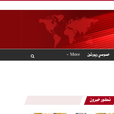
خصوصي رپورٽون
More
نڪور خبرون