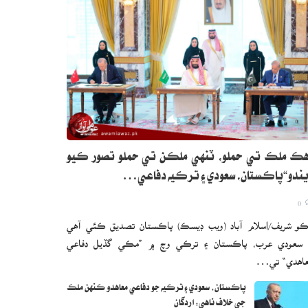
ڪ ملڪ تي حملو، ٽنهي ملڪن تي حملو تصور ڪيو
ندو“پاڪستان، سعودي ۽ ترڪيه دفاعي…
0
و شريف/اسلام آباد (ويب ڊيسڪ) پاڪستان تصديق ڪئي آهي
 سعودي عرب، پاڪستان ۽ ترڪي وچ ۾ ”مڪي گڏيل دفاعي
اهدي“ تي…
پاڪستان، سعودي ۽ ترڪيه جو دفاعي معاهدو ڪنهن ملڪ
جي خلاف ناهي: اردگان