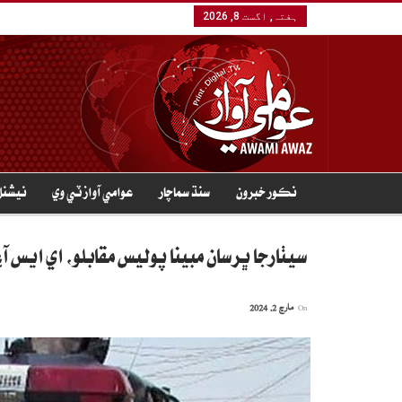
ہفتہ, اگست 8, 2026
نڪور خبرون
سنڌ سماچار
عوامي آواز ٽي وي
نيشنل
سيٺارجا ڀرسان مبينا پوليس مقابلو، اي ايس 
On
مارچ 2, 2024