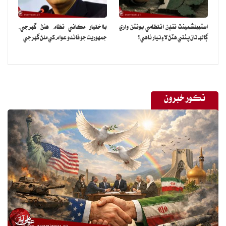
اسٽيبلشمينٽ ننڍن انتظامي يونٽن واري
بااختيار مڪاني نظام هئڻ گهرجي‏،
ڳالهه تان پٺتي هٽڻ لاءِ تيار ناهي؟
جمهوريت جو فائدو عوام کي ملڻ گهرجي
نڪور خبرون