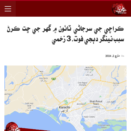
ڪراچي جي سرجاڻي ٽائون ۾ گهر جي ڇت ڪرڻ
سبب نينگر دٻجي فوت،3 زخمي
On
مارچ 2, 2024