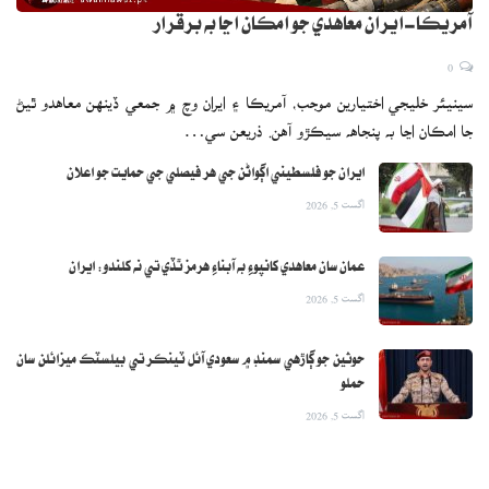
آمريڪا-ايران معاهدي جو امڪان اڃا به برقرار
0
سينيئر خليجي اختيارين موجب، آمريڪا ۽ ايران وچ ۾ جمعي ڏينهن معاهدو ٿيڻ
جا امڪان اڃا به پنجاهه سيڪڙو آهن. ذريعن سي…
ايران جو فلسطيني اڳواڻن جي هر فيصلي جي حمايت جو اعلان
اگست 5, 2026
عمان سان معاهدي کانپوءِ به آبناءِ هرمز ٿڏي تي نه کلندو: ايران
اگست 5, 2026
حوثين جو ڳاڙهي سمنڊ ۾ سعودي آئل ٽينڪر تي بيلسٽڪ ميزائلن سان
حملو
اگست 5, 2026