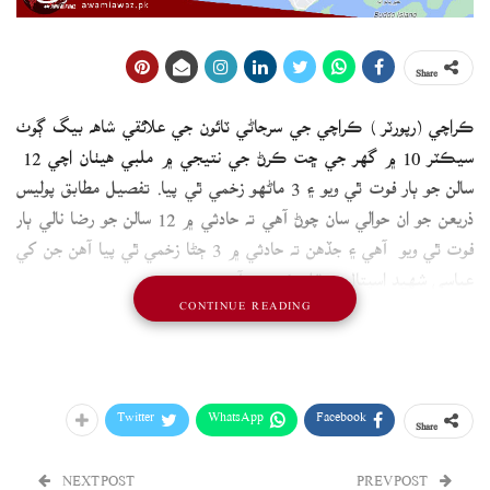
Share
ڪراچي (رپورٽر ) ڪراچي جي سرجاڻي ٽائون جي علائقي شاھ بيگ ڳوٺ
سيڪٽر 10 ۾ گھر جي ڇت ڪرڻ جي نتيجي ۾ ملبي ھيٺان اچي 12
سالن جو ٻار فوت ٿي ويو ۽ 3 ماڻھو زخمي ٿي پيا. تفصيل مطابق پوليس
ذريعن جو ان حوالي سان چوڻ آهي ته حادثي ۾ 12 سالن جو رضا نالي ٻار
فوت ٿي ويو آهي ۽ جڏهن ته حادثي ۾ 3 ڄڻا زخمي ٿي پيا آهن جن کي
عباسي شھيد اسپتال منتقل ڪيو ويو آهي.
CONTINUE READING
Twitter
WhatsApp
Facebook
Share
NEXT POST
PREV POST