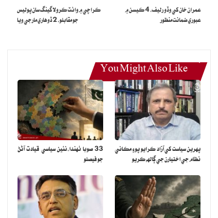
عمران خان کي وڏو رليف، 4 ڪيسن ۾
ڪراچي ۾ وائٽ ڪرولا گينگ سان پوليس
عبوري ضمانت منظور
جو مقابلو، 2 ڏوهاري مارجي ويا
You Might Also Like
پهرين سياست کي آزاد ڪرايو پوءِ مڪاني
33 صوبا ٺهندا،نئين سياسي قيادت آڻڻ
نظام جي اختيارن جي ڳالهه ڪريو
جو فيصلو