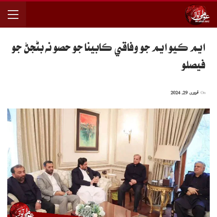
ايم ڪيو ايم جو وفاقي ڪابينا جو حصو نه بڻجڻ جو
فيصلو
On
فروری 29, 2024