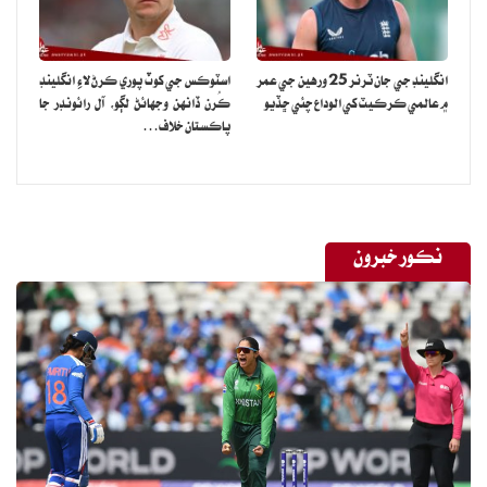
انگلينڊ جي جان ٽرنر 25 ورهين جي عمر
اسٽوڪس جي کوٽ پوري ڪرڻ لاءِ انگلينڊ
۾ عالمي ڪرڪيٽ کي الوداع چئي ڇڏيو
ڪُرن ڏانهن وجهائڻ لڳو، آل رائونڊر جا
پاڪستان خلاف…
نڪور خبرون