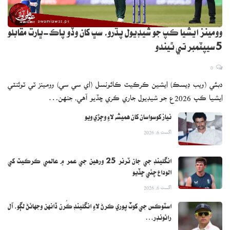
وومينز ايشيا ڪپ جو شيڊيول پڌرو، سڀ کان وڏو پاڪ-ڀارت مقابلو
5 سيپٽمبر تي ٿيندو
0
دبئي (ويب ڊيسڪ) ايشين ڪرڪيٽ ڪائونسل (اي سي سي) وومينز ٽي ٽوئنٽي
ايشيا ڪپ 2026ع جو شيڊيول جاري ڪري ڇڏيو آهي، جنهن…
نياز کوسواسان کان هميشه لاءِ وڇڙي ويو
اگست 6, 2026
انگلينڊ جي جان ٽرنر 25 ورهين جي عمر ۾ عالمي ڪرڪيٽ کي
الوداع چئي ڇڏيو
اگست 6, 2026
اسٽوڪس جي کوٽ پوري ڪرڻ لاءِ انگلينڊ ڪُرن ڏانهن وجهائڻ لڳو، آل
رائونڊر…