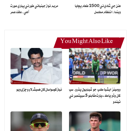
هنن جي شادي تي 2500 طعام پچايا
مريم نواز جينياتي طور تي پياري عورت
ويندا، انتظام مڪمل
آهي: عفت عمر
You Might Also Like
وومينز ايشيا ڪپ جو شيڊيول پڌرو، سڀ
نياز کوسواسان کان هميشه لاءِ وڇڙي ويو
کان وڏو پاڪ-ڀارت مقابلو 5 سيپٽمبر تي
ٿيندو