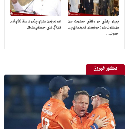
پيپلز پارٽي جو وفاقي حڪومت سان
اهو دماغ مان ڪڍي ڇڏيو ته سنڌ ڏاڏي آدم
سهڪار نه ڪرڻ جو فيصلو، قانونسازي ۾ به
کان اڳ هئي: مصطفيٰ ڪمال
حصو نه…
نڪور خبرون