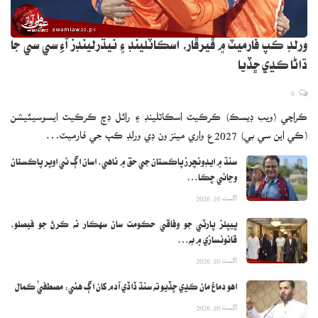
ورلڊ ڪپ فارميٽ ۾ ڦيرڦار، اسڪاٽلينڊ ۽ نيڌرلينڊز آءِ سي سي جا
ڌاڻا ڪڍي ڇڏيا
0
ڪراچي (ويب ڊيسڪ) ڪرڪيٽ اسڪاٽلينڊ ۽ رائل ڊچ ڪرڪيٽ ايسوسيئيشن
(ڪي اين سي بي) 2027ع واري مينز ون ڊي ورلڊ ڪپ جي فارميٽ…
سنڌ ۾ ايڊونچرز پاڪستان جي حق ۾ ناهي، اسان اڳ ئي اوڀر پاڪستان
وڃائي چڪا…
اگست 10, 2026
پيپلز پارٽي جو وفاقي حڪومت سان سهڪار نه ڪرڻ جو فيصلو،
قانونسازي ۾ به…
اگست 10, 2026
اهو دماغ مان ڪڍي ڇڏيو ته سنڌ ڏاڏي آدم کان اڳ هئي: مصطفيٰ ڪمال
اگست 10, 2026