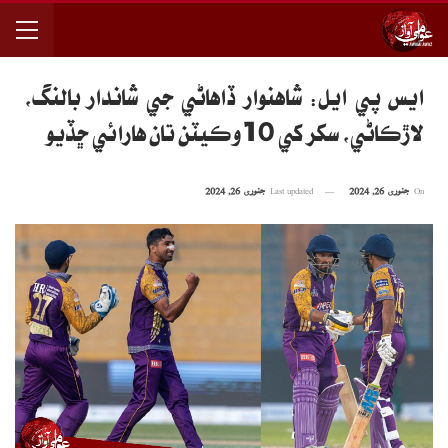
ايس پي ايل: شاهنوار ڏاهاڻي جي شاندار بالنگ،
لاڙڪاڻي، سکر کي 10وڪيٽن تان هارائي ڇڏيو
On
جنوری 26, 2024
Last updated
جنوری 26, 2024