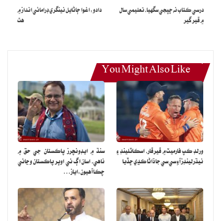
درسي ڪتاب نه ڇپجي سگهيا، تعليمي سال
دادو: اغوا ڄاڻايل نينگري ڊرامائي انداز ۾
۾ ڦير گير
هٿ
You Might Also Like
ورلڊ ڪپ فارميٽ ۾ ڦيرڦار، اسڪاٽلينڊ ۽
سنڌ ۾ ايڊونچرز پاڪستان جي حق ۾
نيڌرلينڊز آءِ سي سي جا ڌاڻا ڪڍي ڇڏيا
ناهي، اسان اڳ ئي اوڀر پاڪستان وڃائي
چڪا آهيون:اياز…