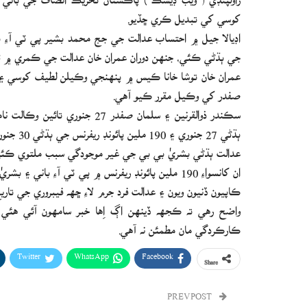
کوسي کي تبديل ڪري ڇڏيو.
جي ٻڌڻي ڪئي، جنهن دوران عمران خان عدالت جي ڪمري ۾ ئي
عمران خان توشا خانا ڪيس ۾ پنهنجي وڪيلن لطيف کوسي ۽ ش
صفدر کي وڪيل مقرر ڪيو آهي.
سڪندر ذوالقرنين ۽ سلمان صفدر
ٻڌڻي 27 جنوري ۽ 190 ملين پائونڊ ريفرنس جي ٻڌڻي 30 جنوري تائين ملتوي ڪري ڇڏي.
عدالت ٻڌڻي بشريٰ بي بي جي غير موجودگي سبب ملتوي ڪئي ۽ کيس 30 جنوري تي پيش ٿيڻ جي
ان کانسواءِ 190 ملين پائونڊ ريفرنس ۾ پي ٽي آءِ ب
ڪاپيون ڏنيون ويون ۽ عدالت فرد جرم لاءِ ڇهه فيبروري جي تا
واضح رهي ته ڪجهه ڏينهن اڳ اِها خبر سامهون آئي هئي
ڪارڪردگي مان مطمئن نه آهي.
Twitter
WhatsApp
Facebook
Share
PREV POST