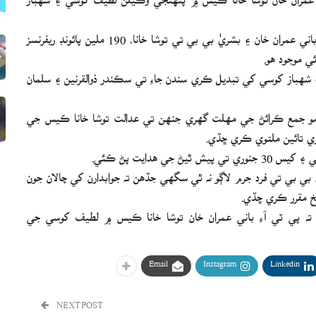
اڊيالا جيل ۾ احتساب عدالت جي جج محمد بشير پي ٽي آءِ باني عمران خان ۽ بشريٰ بي بي تي توشا خانا، 190 ملين پائونڊ ريفرنسز
 موجود هو.
هباز کوسي کي تبديل ڪري سندن جاءِ تي سڪندر ذوالقرنين ۽ سلمان
 27 جنوري تائين وڪالت نامو جمع ڪرائڻ جي مهلت گهري جنهن تي عدالت توشا خانا ڪيس جي
 هدايت پڻ ڪئي.
اني ۽ بشريٰ بي بي تي فرد جرم لاڳو نه ٿي سگهي جڏهن ته جوابدارن کي چالان جون
ريخ مقرر ڪري ڇڏي.
 ته پي ٽي آءِ باني عمران خان توشا خانا ڪيس ۾ لطيف کوسي جي
Email
Instagram
Linkedin
NEXT POST