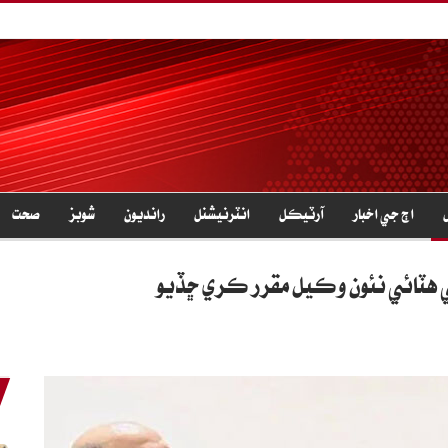
اڄ جي اخبار
آرٽيڪل
انٽرنيشنل
رانديون
شوبز
صحت
 هٽائي نئون وڪيل مقرر ڪري ڇڏيو