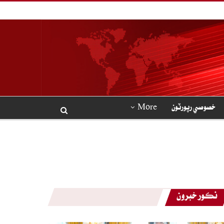
خصوصي رپورٽون
More
نڪور خبرون