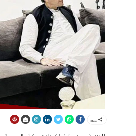
Share
راولپنڊي ( ويب ڊيسڪ ) پاڪستان تحريڪ انصاف جي باني