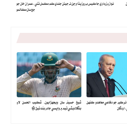
ن
نواز ۽ زرداري جا ڪيس به روز ٻڌا وڃن ته جيئن جلدي ڪم مڪمل ٿئي: عمران خان جو
جج سان مڪالمو
 ترڪيه جو دفاعي معاهدو ڪنهن
شيخ حسينه سان ويجهڙايون، شڪيب الحسن لاءِ
اردگان
بنگلاديشي ٽيم ۾ واپسي جا در بند ٿيڻ لڳا