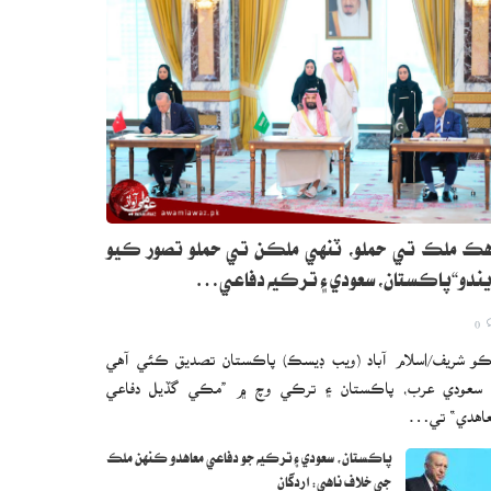
ڪ ملڪ تي حملو، ٽنهي ملڪن تي حملو تصور ڪيو
ندو“پاڪستان، سعودي ۽ ترڪيه دفاعي…
0
و شريف/اسلام آباد (ويب ڊيسڪ) پاڪستان تصديق ڪئي آهي
 سعودي عرب، پاڪستان ۽ ترڪي وچ ۾ ”مڪي گڏيل دفاعي
اهدي“ تي…
پاڪستان، سعودي ۽ ترڪيه جو دفاعي معاهدو ڪنهن ملڪ
جي خلاف ناهي: اردگان