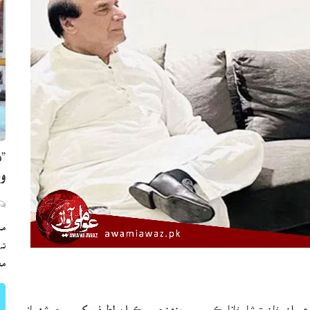
”ه
وي
مڪ
ته
مع
 عمران خان توشا خانا ڪيس ۾ پنهنجي وڪيلن لطيف کوسي ۽ شهباز