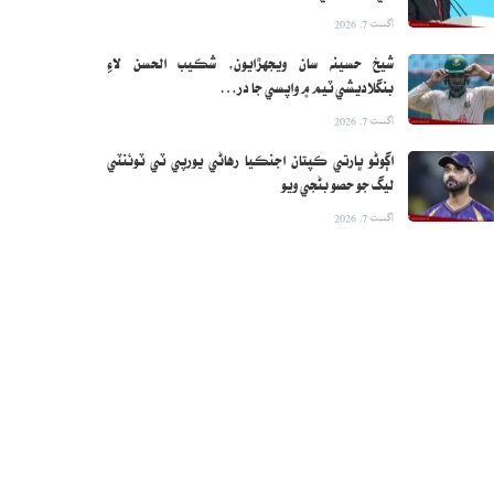
اگست 7, 2026
شيخ حسينه سان ويجهڙايون، شڪيب الحسن لاءِ
بنگلاديشي ٽيم ۾ واپسي جا در…
اگست 7, 2026
اڳوڻو ڀارتي ڪپتان اجنڪيا رهاڻي يورپي ٽي ٽوئنٽي
ليگ جو حصو بڻجي ويو
اگست 7, 2026