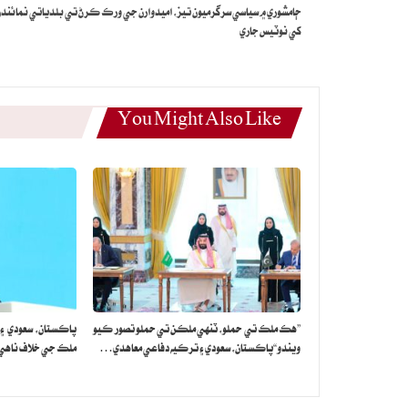
ڄامشوري ۾ سياسي سرگرميون تيز، اميدوارن جي ورڪ ڪرڻ تي بلدياتي نمائند
کي نوٽيس جاري
You Might Also Like
”هڪ ملڪ تي حملو، ٽنهي ملڪن تي حملو تصور ڪيو
پاڪستان، سعودي ۽
ويندو“پاڪستان، سعودي ۽ ترڪيه دفاعي معاهدي…
ملڪ جي خلاف ناهي: 