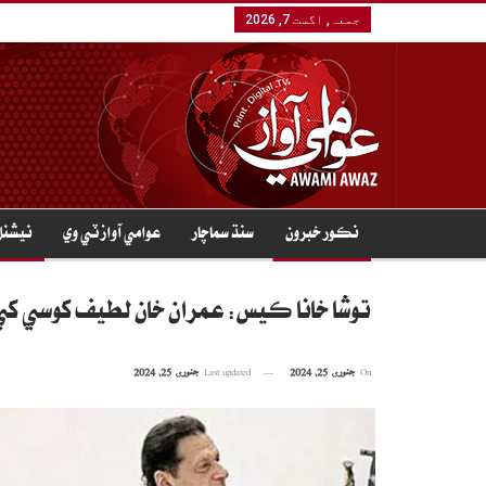
جمعہ, اگست 7, 2026
نڪور خبرون
سنڌ سماچار
عوامي آواز ٽي وي
نيشنل
توشا خانا ڪيس: عمران خان لطيف کوسي کي
On
جنوری 25, 2024
Last updated
جنوری 25, 2024