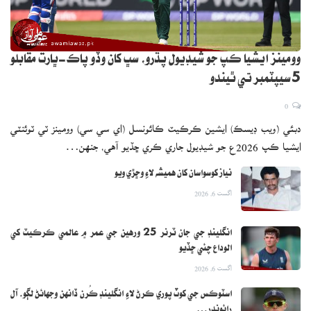
وومينز ايشيا ڪپ جو شيڊيول پڌرو، سڀ کان وڏو پاڪ-ڀارت مقابلو
5 سيپٽمبر تي ٿيندو
0
دبئي (ويب ڊيسڪ) ايشين ڪرڪيٽ ڪائونسل (اي سي سي) وومينز ٽي ٽوئنٽي
ايشيا ڪپ 2026ع جو شيڊيول جاري ڪري ڇڏيو آهي، جنهن…
نياز کوسواسان کان هميشه لاءِ وڇڙي ويو
اگست 6, 2026
انگلينڊ جي جان ٽرنر 25 ورهين جي عمر ۾ عالمي ڪرڪيٽ کي
الوداع چئي ڇڏيو
اگست 6, 2026
اسٽوڪس جي کوٽ پوري ڪرڻ لاءِ انگلينڊ ڪُرن ڏانهن وجهائڻ لڳو، آل
رائونڊر…