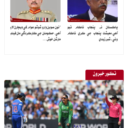
پاڪستان نه، پنجاب ناڪام ٿيو
”نون صوبن وارو شوشو عوام کي ڊيڄارڻ لاءِ
آهي،معيشت پنجاب جي ڪري ناڪام
آهي، حڪومتن جي ڪارڪردگي مان فيلڊ
وئي: شبر زيدي
مارشل خوش…
نڪور خبرون