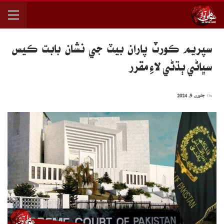
سپريم ڪورٽ پاران بيٽ جي نشان بابت ڪيس
سڀاڻي ٻڌڻي لاءِ مقرر
On
جنوری 9, 2024