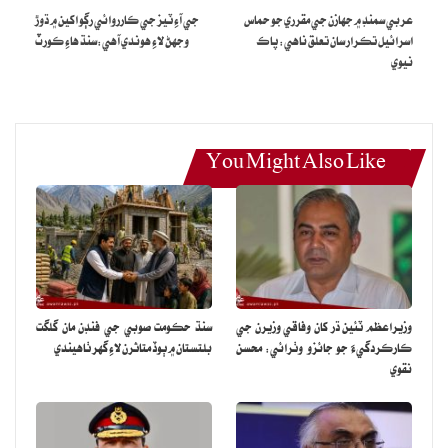
عربي سمنڊ ۾ جهازن جي مقرري جو حماس
جي آءِ ٽيز جي ڪارروائي رڳو اکين ۾ ڌوڙ
بيٽ جي نشان جي ڪيس کي 10 جنوري تي ٻڌڻي جي لاءِ مقرر ڪري
اسرائيل تڪرار سان تعلق ناهي: پاڪ
وجهڻ لاءِ هوندي آهي:سنڌ هاءِ ڪورٽ
ڇڏيو.
نيوي
You Might Also Like
وزيراعظم ٽئين ڌر کان وفاقي وزيرن جي
سنڌ حڪومت صوبي جي فنڊن مان گلگت
ڪارڪردگيءَ جو جائزو وٺرائي: محسن
بلتستان ۾ ٻوڏ متاثرن لاءِ گهر ٺاهيندي
نقوي