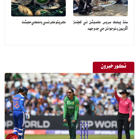
اهڙو ڪو فيصلو ڪري سگهن يا اهڙي ڪا قرارداد پيش ڪري سگهن جنهن
۾ ڪو قانون يا ڪا قراداد هجي جنهن ۾ انهن وٽ ايتري ووٽنگ به هجي
سنڌ پبلڪ سروس ڪميشن تي کڄندڙ
ڪرپٽو ڪرنسي ۽ ملڪي معيشت
جنهن ۾ اهي ايئن قرارداد پيش يا پاس ڪن.
آڱريون ۽ نوجوانن جي جدوجهد
هاڻي سينيٽ ان ڪري وري به هڪ واحد بالا ادارو آهي جن وٽ مخالف به
آهن ۽ حمايتي به. ان ڪري اهڙن بالا ايوانن ۾ اهڙي ڪا قرارداد پيش ۽
پاس ٿيڻ ڪا انوکي ڳالھه ناهي، ماضي ۾ ائين ٿيندو رهيو آ. ان ڪري
نڪور خبرون
سينيٽ وٽ پوءِ به اختيار آهي ته اهي اهڙي ڪا قرارداد پيش ۽ پاس ڪري
سگهن ٿا پر ادارن جي اندر مداخلت وري به سمجهھ کان ٻاهر آ ان ڪري ته
اليڪشن ڪميشن جيڪو به فيصلو ڪري ٿي ان ڪري عدالتن ۾ چيلينج
ڪيو ٿو وڃي يا ڪڏهن اهي فيصلا صدر جي آفيس ۾ اڙجي ٿا پون جيئن
ماضي ۾ صدر علوي هر اها ڳالھه ڪندو هيو جنهن ۾ يا ايوان جي طرفان
پيش ۽ پاس ٿيل ڪا ڳالھ هوندي هئي يا ڪو بل ان وٽ جي ويندو به هيو
ته هو ان ڳالھ کي پهرين پي ٽي آءِ جي آفيس ۽ پاليسي ۾ رکي انهن جي
راءِ وٺي پوءِ فيصلو ڪندو هيو يا ڪا اُڙي ٿُڙي صحي به ڪندو هيو.