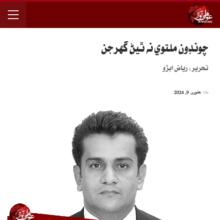
چونڊون ملتوي نه ٿيڻ گهرجن
تحرير: رياض ابڙو
On
جنوری 9, 2024