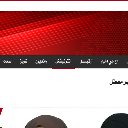
اڄ جي اخبار
آرٽيڪل
انٽرنيشنل
رانديون
شوبز
صحت
ير معطل