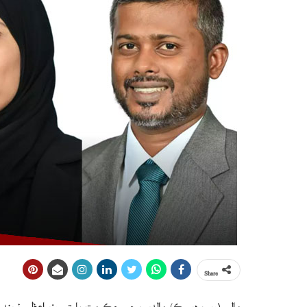
Share
مالي (ويب ڊيسڪ) مالديپ جي حڪومت ڀارتي وزيراعظم نريندر