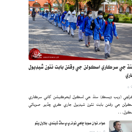
ڌ جي سرڪاري اسڪولن جي وقتن بابت نئون شيڊيول
ري
0
اچي (ويب ڊيسڪ) سنڌ جي اسڪول ايجوڪيشن کاتي سرڪاري
ڪولن جي وقتن بابت نئون شيڊيول جاري ڪري ڇڏيو. صوبائي
سڪول…
عوام نوان صوبا چاهي ٿو ته پ پ ساٿ ڏيندي: بلاول ڀٽو
اگست 7, 2026