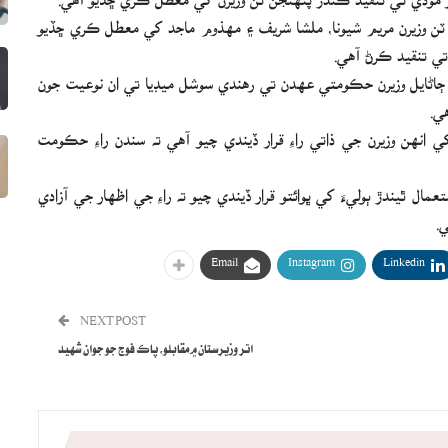
ن وزيرن مريم شيونا، ملشا شريف ۽ مهذوم ماجد کي معطل ڪري ڇڏيو
 تي تنقيد ڪرڻ آهي.
ڄاڻايل وزيرن حڪومتي عهدن تي رهندي سوشل ميڊيا تي ان نوعيت جون
ي.
نهن وزيرن جي ذاتي راءِ قرار ڏيندي چيو آهي ته سندن راءِ حڪومت
 ٿيندڙ ٻوليءَ کي ڀوائتو قرار ڏيندي چيو ته راءِ جي اظهار جي آزادي
.
Email
Instagram
Linkedin
NEXT POST
اتر وزيرستان ۾ مقابلو، پاڪ فوج جو جوان شهيد