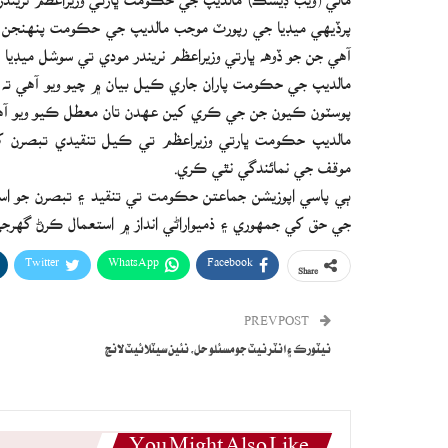
پرڏيهي ميڊيا جي رپورٽ موجب مالديپ جي حڪومت پنهنجن ٽ
آهي جن جو ڏوهه ڀارتي وزيراعظم نريندر مودي تي سوشل ميڊيا
مالديپ جي حڪومت پاران جاري ڪيل بيان ۾ چيو ويو آهي ته 
پوسٽون ڪيون جن جي ڪري کين عهدن تان معطل ڪيو ويو آه
مالديپ حڪومت ڀارتي وزيراعظم تي ڪيل تنقيدي تبصرن کي ا
موقف جي نمائندگي نٿي ڪري.
ٻي پاسي اپوزيشن جماعتن حڪومت تي تنقيد ۽ تبصرن جو استعمال
جي حق کي جمهوري ۽ ذميواراڻي انداز ۾ استعمال ڪرڻ گھرجي
Twitter
WhatsApp
Facebook
Share
PREV POST
نيٽورڪ ۽ انٽرنيٽ جو مسئلو حل، نئين سيٽلائيٽ لانچ