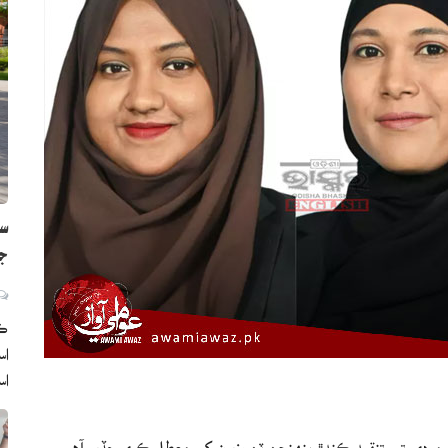
سن
جا
ڪر
اس
ا
 مودي تي تنقيد ڪندڙ پنهنجن ٽن وزيرن کي معطل ڪري ڇڏيو آهي.