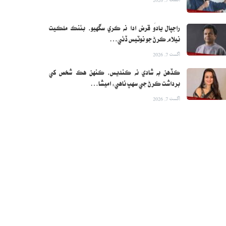
راجپال يادَو قرض ادا نه ڪري سگهيو، بئنڪ ملڪيت
نيلام ڪرڻ جو نوٽيس ڏئي…
اگست 7, 2026
ڪڏهن به شادي نه ڪنديس، ڪنهن هڪ شخص کي
برداشت ڪرڻ جي سهپ ناهي: اميشا…
اگست 7, 2026