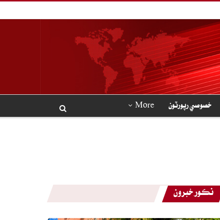
خصوصي رپورٽون
More
نڪور خبرون