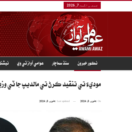
جمعہ, اگست 7, 2026
نڪور خبرون
سنڌ سماچار
عوامي آواز ٽي وي
نيشنل
موديءَ تي تنقيد ڪرڻ تي مالديپ جا ٽي وز
On
جنوری 8, 2024
Last updated
جنوری 8, 2024