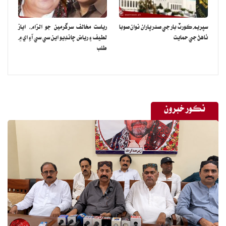
سپريم ڪورٽ بار جي صدر پاران نوان صوبا
رياست مخالف سرگرمين جو الزام، اياز
ٺاهڻ جي حمايت
لطيف ۽ رياض چانڊيو اين سي سي آءِ اي ۾
طلب
نڪور خبرون