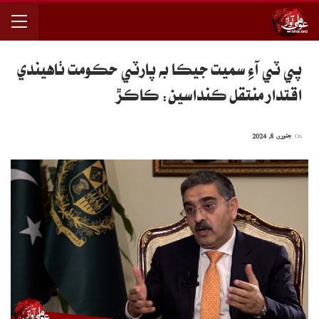
پي ٽي آءِ سميت جيڪا به پارٽي حڪومت ٺاهيندي
اقتدار منتقل ڪنداسين: ڪاڪڙ
On
جنوری 8, 2024