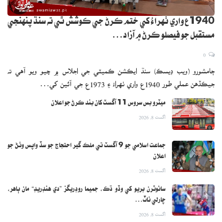
1940ع واري ٺهراءُ کي ختم ڪرڻ جي ڪوشش ٿي ته سنڌ پنهنجي
مستقبل جو فيصلو ڪرڻ ۾ آزاد…
0
ڄامشورو (ويب ڊيسڪ) سنڌ ايڪشن ڪميٽي جي اجلاس ۾ چيو ويو آهي ته
جيڪڏهن عملي طور 1940ع واري ٺهراءُ ۽ 1973ع جي آئين کي…
ميٽرو بس سروس 11 آگسٽ کان بند ڪرڻ جو اعلان
اگست 8, 2026
جماعت اسلامي جو 9 آگسٽ تي ملڪ گير احتجاج جو سڏ واپس وٺڻ جو
اعلان
اگست 8, 2026
سائوٿرن بريو کي وڏو ڌڪ، جميما روڊريگز ”دي هنڊريڊ“ مان ٻاهر،
چارلي ناٽ…
اگست 8, 2026