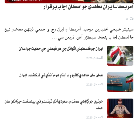
آهن. حبا فواد چيو ته فواد چوڌري ڪيسن کي منهن ڏئي رهيو آهي، هو نيب
آمريڪا-ايران معاهدي جو امڪان اڃا به برقرار
جي حراست ۾ آهي، مان نٿي چاهيان ته فواد چوڌري کي ٽيڪنيڪل بنيادن
0
تي چونڊن کان ٻاهر ڪيو وڃي.
سينيئر خليجي اختيارين موجب، آمريڪا ۽ ايران وچ ۾ جمعي ڏينهن معاهدو ٿيڻ
جا امڪان اڃا به پنجاهه سيڪڙو آهن. ذريعن سي…
ايران جو فلسطيني اڳواڻن جي هر فيصلي جي حمايت جو اعلان
اگست 5, 2026
عمان سان معاهدي کانپوءِ به آبناءِ هرمز ٿڏي تي نه کلندو: ايران
اگست 5, 2026
حوثين جو ڳاڙهي سمنڊ ۾ سعودي آئل ٽينڪر تي بيلسٽڪ ميزائلن سان
حملو
اگست 5, 2026