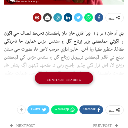
Share
ڊي آءِ خان ( م ڊ ) ڊيرا غازي خان مان پاڪستان تحريڪ انصاف جي اڳواڻ
۽ اڳوڻي مملڪتي وزير زرتاج گل ۽ سندس مڙس همايون جا نامزدگي
ڪاغذ منظور ڪيا ويا آهن. خابرو اداري موجب لاهور هاءِ ڪورٽ جي ملتان
بينچ تي قائم اليڪشن ٽربيونل زرتاج گل ۽ سندس مڙس کي اليڪشن
وڙهڻ لاءِ اهل قرار ڏئي ڇڏيو. واضح رهي ته ڪجهه ڏينهن اڳ پشاور هاءِ
ڪورٽ پاڪستان تحريڪ انصاف جي اڳواڻ زرتاج گل جي ضمانت منظور
CONTINUE READING
ڪندي کيس ڪنهن به ڪيس ۾ گرفتار ڪرڻ کان روڪي ڇڏيو هو.
عارف علوي جي پٽ ۽ خرم شير زمان جي
اپيلن تي فيصلو محفوظ
Twitter
WhatsApp
Facebook
Share
ڪراچي ( رپورٽر ) اليڪشن ٽريبونل صدر عارف علوي جي پٽ عوض علوي
NEXT POST
PREV POST