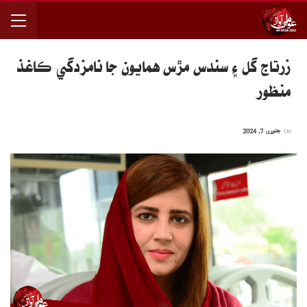
زرتاج گل ۽ سندس مڙس همايون جا نامزدگي ڪاغذ
منظور
On
جنوری 7, 2024