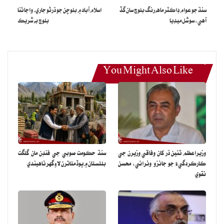
سنڌ جو عوام ڊاڪٽر ماهه رنگ بلوچ سان گڏ
اسلام آباد ۾ بلوچن جو ڌرڻو جاري، واجا ثنا
آهي: سوشل ميڊيا
بلوچ به شريڪ
You Might Also Like
وزيراعظم ٽئين ڌر کان وفاقي وزيرن جي
سنڌ حڪومت صوبي جي فنڊن مان گلگت
ڪارڪردگيءَ جو جائزو وٺرائي: محسن
بلتستان ۾ ٻوڏ متاثرن لاءِ گهر ٺاهيندي
نقوي