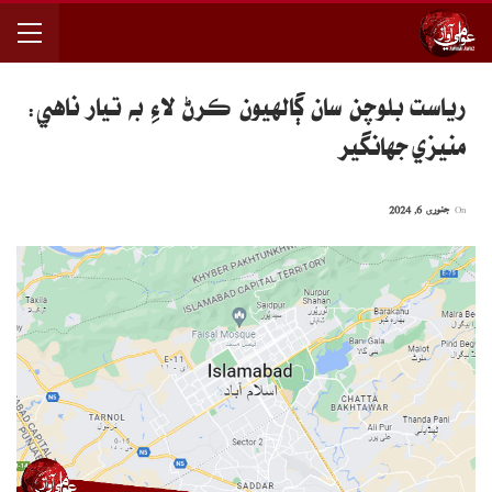
رياست بلوچن سان ڳالهيون ڪرڻ لاءِ به تيار ناهي:
منيزي جهانگير
On
جنوری 6, 2024