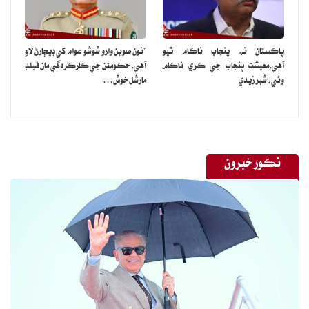
پاڪستان نه، پنجاب ناڪام ٿيو
”نون صوبن وارو شوشو عوام کي ڊيڄارڻ لاءِ
آهي،معيشت پنجاب جي ڪري ناڪام
آهي، حڪومتن جي ڪارڪردگي مان فيلڊ
وئي: شبر زيدي
مارشل خوش…
نڪور خبرون