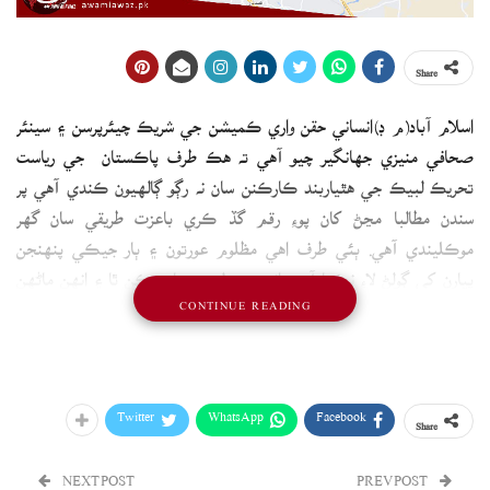
Share
اسلام آباد(م ڊ)انساني حقن واري ڪميشن جي شريڪ چيئرپرسن ۽ سينئر
صحافي منيزي جهانگير چيو آهي ته هڪ طرف پاڪستان جي رياست
تحريڪ لبيڪ جي هٿياربند ڪارڪنن سان نه رڳو ڳالهيون ڪندي آهي پر
سندن مطالبا مڃڻ کان پوءِ رقم گڏ ڪري باعزت طريقي سان گهر
موڪليندي آهي. ٻئي طرف اهي مظلوم عورتون ۽ ٻار جيڪي پنهنجن
پيارن کي ڳولڻ لاءِ نڪتا آهن، انهن تي لٺيون چارج ڪن ٿا ۽ انهن ماڻهن
CONTINUE READING
سان ڳالهائڻ به پسند نه ٿا ڪن. هي ظلم نه ته ٻيو ڇا آهي!
Twitter
WhatsApp
Facebook
Share
NEXT POST
PREV POST