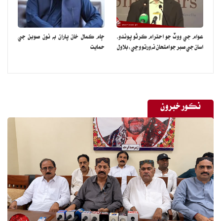
عوام جي ووٽ جو احترام ڪرڻو پوندو،
ڄام ڪمال خان پاران به نون صوبن جي
اسان جي صبر جو امتحان نه ورتو وڃي:بلاول
حمايت
نڪور خبرون