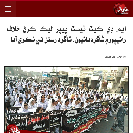
ايم ڊي ڪيٽ ٽيسٽ پيپر ليڪ ڪرڻ خلاف
راڻيپور ۾شاگردياڻيون، شاگرد رستن تي نڪري آيا
On
نومبر 28, 2023