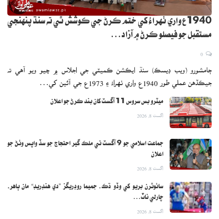
1940ع واري ٺهراءُ کي ختم ڪرڻ جي ڪوشش ٿي ته سنڌ پنهنجي
مستقبل جو فيصلو ڪرڻ ۾ آزاد…
0
ڄامشورو (ويب ڊيسڪ) سنڌ ايڪشن ڪميٽي جي اجلاس ۾ چيو ويو آهي ته
جيڪڏهن عملي طور 1940ع واري ٺهراءُ ۽ 1973ع جي آئين کي…
ميٽرو بس سروس 11 آگسٽ کان بند ڪرڻ جو اعلان
اگست 8, 2026
جماعت اسلامي جو 9 آگسٽ تي ملڪ گير احتجاج جو سڏ واپس وٺڻ جو
اعلان
اگست 8, 2026
سائوٿرن بريو کي وڏو ڌڪ، جميما روڊريگز ”دي هنڊريڊ“ مان ٻاهر،
چارلي ناٽ…
اگست 8, 2026