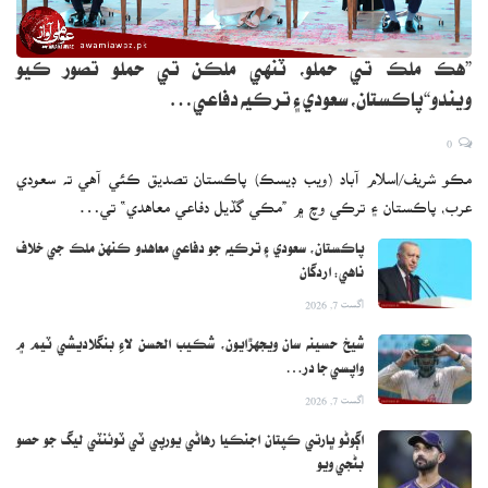
”هڪ ملڪ تي حملو، ٽنهي ملڪن تي حملو تصور ڪيو
ويندو“پاڪستان، سعودي ۽ ترڪيه دفاعي…
0
مڪو شريف/اسلام آباد (ويب ڊيسڪ) پاڪستان تصديق ڪئي آهي ته سعودي
عرب، پاڪستان ۽ ترڪي وچ ۾ ”مڪي گڏيل دفاعي معاهدي“ تي…
پاڪستان، سعودي ۽ ترڪيه جو دفاعي معاهدو ڪنهن ملڪ جي خلاف
ناهي: اردگان
اگست 7, 2026
شيخ حسينه سان ويجهڙايون، شڪيب الحسن لاءِ بنگلاديشي ٽيم ۾
واپسي جا در…
اگست 7, 2026
اڳوڻو ڀارتي ڪپتان اجنڪيا رهاڻي يورپي ٽي ٽوئنٽي ليگ جو حصو
بڻجي ويو