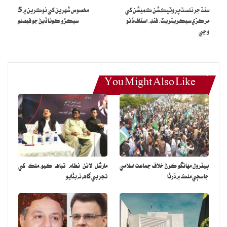
سنڌ جرنلسٽ پروٽيڪشن ڪميشن کي
مخصوص شهرين کي نوڪرين ۾ 5
مرڪزي سيڪريٽريٽ، فنڊ، اسٽاف ڏنو
سيڪڙو ڪوٽا ڏيڻ جو فيصلو
وڃي
You Might Also Like
پيٽرول مهانگو ڪرڻ خلاف جماعت اسلامي
مارشل لائن نظام تباهه ڪيو،ملڪ کي
جا سڄي ملڪ ۾ ڌرڻا
تجربي گاهه نه بڻايو