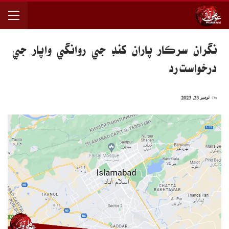
نگران سرڪار پاران کنڊ جي روانگي واپار جي
درخواست رد
On
نومبر 23, 2023