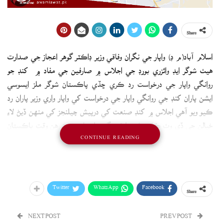
Share
اسلام آباد(م ڊ) واپار جي نگران وفاقي وزير ڊاڪٽر گوهر اعجاز جي صدارت
هيٺ شوگر ايڊ وائزري بورڊ جي اجلاس ۾ صارفين جي مفاد ۾ کنڊ جو
روانگي واپار جي درخواست رد ڪري ڇڏي پاڪستان شوگر ملز ايسوسي
ايشن پاران کنڊ جي روانگي واپار جي درخواست کي واپار واري وزير پاران رد
ڪيو ويو آهي اجلاس ۾ کنڊ صنعت کي درپيش چيلنجز کي منهن ڏيڻ لاءِ
خيالن جي ڏي وٺ ڪئي وئي ڊاڪٽر گوهر اعجاز چيو ته هن وقت پاڪستان
CONTINUE READING
لاءِ هر ڊالر جي اهميت آهي اهڙن قدمن کان پاسو ڪرڻ کپي جنهن جي
نتيجي ۾ خزاني کي نقصان ٿي سگهي ٿو.
Twitter
WhatsApp
Facebook
Share
NEXT POST
PREV POST