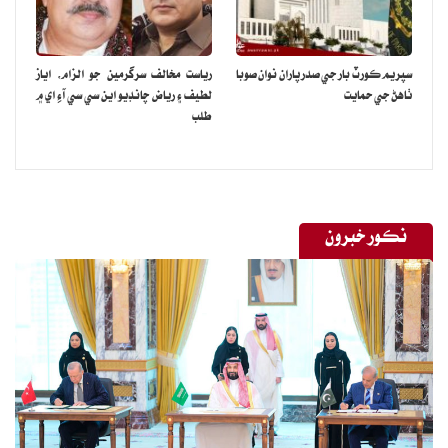
سپريم ڪورٽ بار جي صدر پاران نوان صوبا
رياست مخالف سرگرمين جو الزام، اياز
ٺاهڻ جي حمايت
لطيف ۽ رياض چانڊيو اين سي سي آءِ اي ۾
طلب
نڪور خبرون