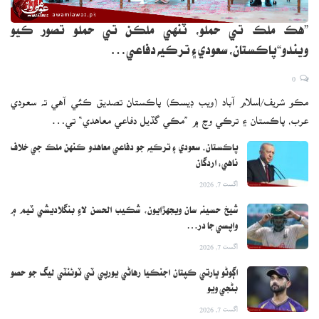
”هڪ ملڪ تي حملو، ٽنهي ملڪن تي حملو تصور ڪيو
ويندو“پاڪستان، سعودي ۽ ترڪيه دفاعي…
0
مڪو شريف/اسلام آباد (ويب ڊيسڪ) پاڪستان تصديق ڪئي آهي ته سعودي
عرب، پاڪستان ۽ ترڪي وچ ۾ ”مڪي گڏيل دفاعي معاهدي“ تي…
پاڪستان، سعودي ۽ ترڪيه جو دفاعي معاهدو ڪنهن ملڪ جي خلاف
ناهي: اردگان
اگست 7, 2026
شيخ حسينه سان ويجهڙايون، شڪيب الحسن لاءِ بنگلاديشي ٽيم ۾
واپسي جا در…
اگست 7, 2026
اڳوڻو ڀارتي ڪپتان اجنڪيا رهاڻي يورپي ٽي ٽوئنٽي ليگ جو حصو
بڻجي ويو
اگست 7, 2026