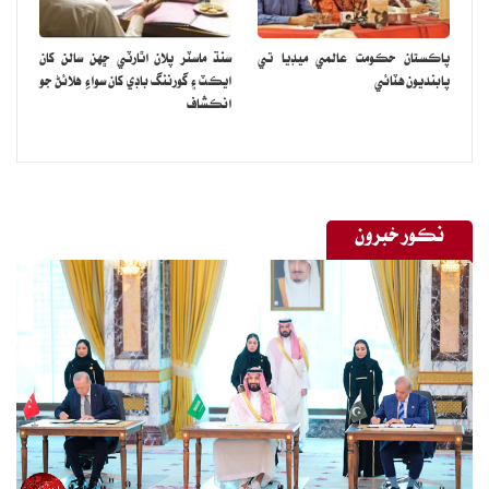
22 نومبر تائين ملتوي ڪري ڇڏي.
پاڪستان حڪومت عالمي ميڊيا تي
سنڌ ماسٽر پلان اٿارٽي ڇهن سالن کان
پابنديون هٽائي
ايڪٽ ۽ گورننگ باڊي کان سواءِ هلائڻ جو
انڪشاف
نڪور خبرون