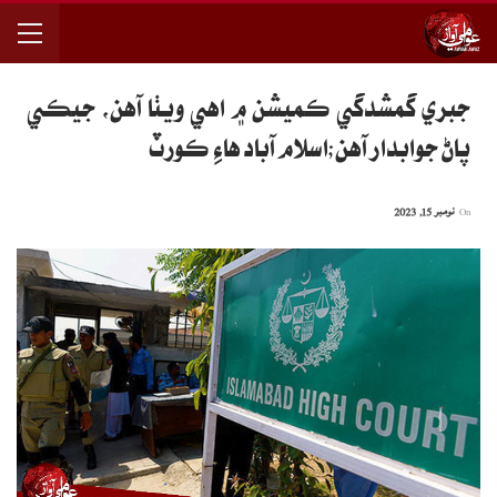
جبري گمشدگي ڪميشن ۾ اهي ويٺا آهن، جيڪي
پاڻ جوابدار آهن;اسلام آباد هاءِ ڪورٽ
On
نومبر 15, 2023