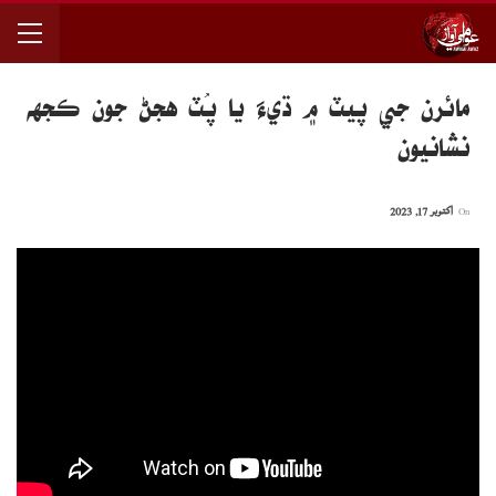
مائرن جي پيٽ ۾ ڌيءَ يا پُٽ هجڻ جون ڪجهه
نشانيون
On
اکتوبر 17, 2023