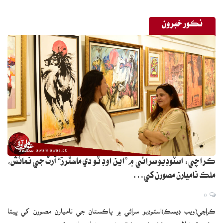
نڪور خبرون
ڪراچي: اسٽوڊيو سرائي ۾ ”اين اوڊ ٽو دي ماسٽرز“ آرٽ جي نمائش،
ملڪ ناميارن مصورن کي…
0
ڪراچي(ويب ڊيسڪ)اسٽوڊيو سرائي ۾ پاڪستان جي ناميارن مصورن کي ڀيٽا
پيش ڪرڻ لاءِ An Ode to the Masters جي عنوان سان هڪ…