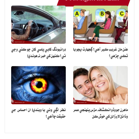
هنن مان غريب ڪير آهي؟ ڳجهارت ڀڃو يا
ڊرائيونگ کاٻي پاسي کان ڇو ڪئي وڃي
ٽِڪي چڙهي؟
ٿي؟ ڪنهن کي خبر نه هوندي!
ماهرن جو وڏو انڪشاف، مڙس پنهنجي عمر
نظر لڳي وئي يا ويندي! ان احساس جي
وڌائڻ لاءِ زالن کي خوش ڪن
حقيقت ڇا آهي؟