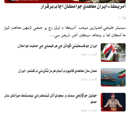
آمريڪا-ايران معاهدي جو امڪان اڃا به برقرار
0
سينيئر خليجي اختيارين موجب، آمريڪا ۽ ايران وچ ۾ جمعي ڏينهن معاهدو ٿيڻ
جا امڪان اڃا به پنجاهه سيڪڙو آهن. ذريعن سي…
ايران جو فلسطيني اڳواڻن جي هر فيصلي جي حمايت جو اعلان
اگست 5, 2026
عمان سان معاهدي کانپوءِ به آبناءِ هرمز ٿڏي تي نه کلندو: ايران
اگست 5, 2026
حوثين جو ڳاڙهي سمنڊ ۾ سعودي آئل ٽينڪر تي بيلسٽڪ ميزائلن سان
حملو
اگست 5, 2026