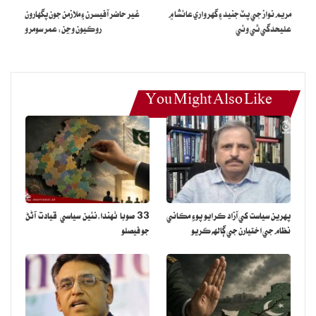
مريم نواز جي پٽ جنيد ۽ گهرواري عائشا ۾
غير حاضر آفيسرن ۽ ملازمن جون پگهارون
عليحدگي ٿي وئي
روڪيون وڃن: عمر سومرو
You Might Also Like
پهرين سياست کي آزاد ڪرايو پوءِ مڪاني
33 صوبا ٺهندا،نئين سياسي قيادت آڻڻ
نظام جي اختيارن جي ڳالهه ڪريو
جو فيصلو