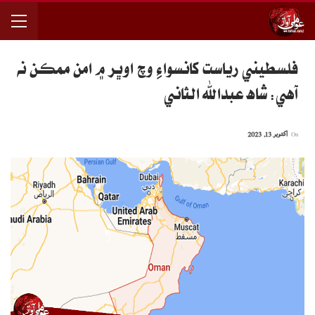
فلسطيني رياست کانسواءِ وچ اوڀر ۾ امن ممڪن نه
آهي: شاه عبدالله الثاني
On
اکتوبر 13, 2023