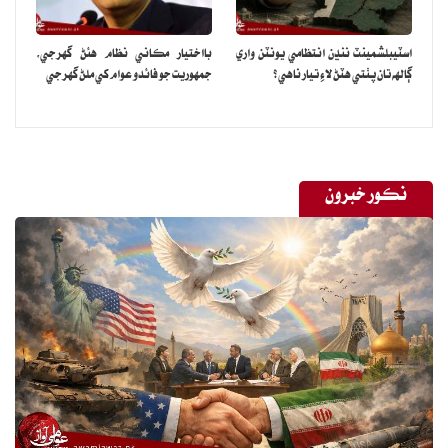
اسٽيبلشمينٽ ننڍن انتظامي يونٽن واري
بااختيار مڪاني نظام هئڻ گهرجي‏،
ڳالهه تان پٺتي هٽڻ لاءِ تيار ناهي؟
جمهوريت جو فائدو عوام کي ملڻ گهرجي
نڪور خبرون