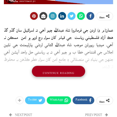
Share
عمان(م ڊ) اردن جي فرمانروا شاه عبدالله چيو آهي ته اسرائيل سان گڏو گڏ
هڪ آزاد فلسطيني رياست جي قيام کان سواءِ وچ اوڀر ۾ امن ممڪن نه
آهي، ميڊيا رپورٽن موجب شاه عبدالله الثاني اردني پارليمنٽ جي نئين
اجلاس جي افتتاحي خطا ب ۾ چيو آهي ته ٻه رياستي حل واحد آپشن آهي
جنهن جي بنياد تي منصفاڻي ۽ جامع امن کان سواءِ خطو ڪڏهن به محفوظ
نه ٿيندو.
CONTINUE READING
Twitter
WhatsApp
Facebook
Share
NEXT POST
PREV POST