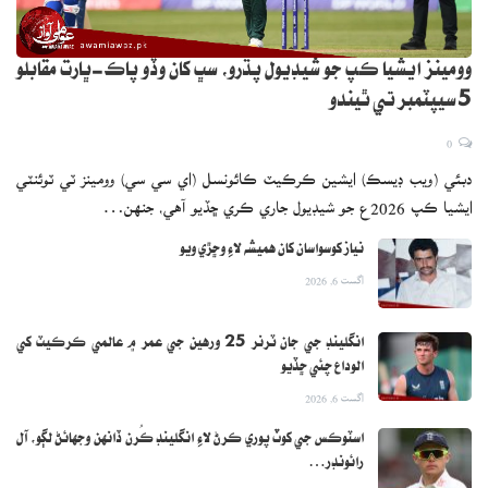
وومينز ايشيا ڪپ جو شيڊيول پڌرو، سڀ کان وڏو پاڪ-ڀارت مقابلو
5 سيپٽمبر تي ٿيندو
0
دبئي (ويب ڊيسڪ) ايشين ڪرڪيٽ ڪائونسل (اي سي سي) وومينز ٽي ٽوئنٽي
ايشيا ڪپ 2026ع جو شيڊيول جاري ڪري ڇڏيو آهي، جنهن…
نياز کوسواسان کان هميشه لاءِ وڇڙي ويو
اگست 6, 2026
انگلينڊ جي جان ٽرنر 25 ورهين جي عمر ۾ عالمي ڪرڪيٽ کي
الوداع چئي ڇڏيو
اگست 6, 2026
اسٽوڪس جي کوٽ پوري ڪرڻ لاءِ انگلينڊ ڪُرن ڏانهن وجهائڻ لڳو، آل
رائونڊر…