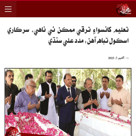
تعليم کانسواءِ ترقي ممڪن ئي ناهي، سرڪاري
اسڪول تباهه آهن: مدد علي سنڌي
On
اکتوبر 7, 2023