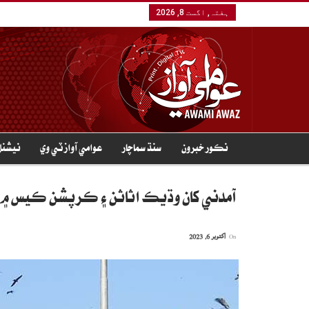
ہفتہ, اگست 8, 2026
نڪور خبرون
سنڌ سماچار
عوامي آواز ٽي وي
نيشنل
آمدني کان وڌيڪ اثاثن ۽ ڪرپشن ڪيس ۾ م
On
اکتوبر 6, 2023