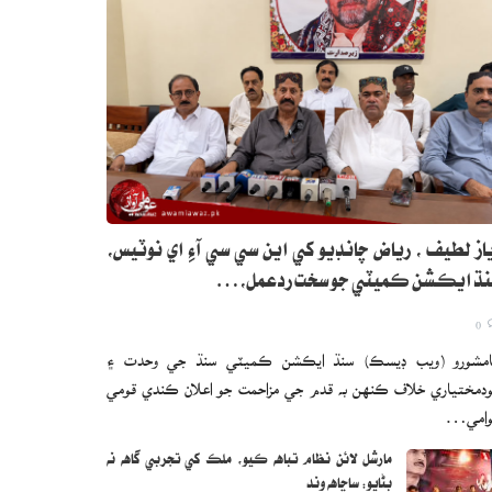
از لطيف ، رياض چانڊيو کي اين سي سي آءِ اي نوٽيس،
نڌ ايڪشن ڪميٽي جو سخت ردعمل،…
0
مشورو (ويب ڊيسڪ) سنڌ ايڪشن ڪميٽي سنڌ جي وحدت ۽
دمختياري خلاف ڪنهن به قدم جي مزاحمت جو اعلان ڪندي قومي
وامي…
مارشل لائن نظام تباهه ڪيو، ملڪ کي تجربي گاهه نه
بڻايو: ساڃاهه وند