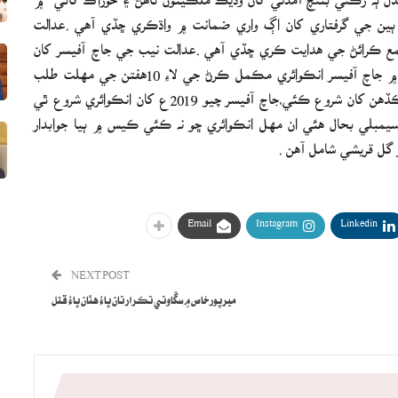
ن جي گرفتاري کان اڳ واري ضمانت ۾ واڌڪري ڇڏي آهي .عدالت
1لک رپين جا مچلڪن جمع ڪرائڻ جي هدايت ڪري ڇڏي آهي .عدالت نيب جي جاچ آفيسر کان
وڌيڪ انڪوائري جا تفصيل اڄ طلب ڪري ورتا آهن، عدالت ۾ جاچ آفيسر انڪوائري مڪمل ڪرڻ جي لاءِ 10هفتن جي مهلت طلب
ڪئي آهي .جسٽس ڪي ڪي آغا جو چوڻ آهي ته انڪوائري ڪڏهن کان شروع ڪئي،جاچ آفيسر چيو 2019ع کان انڪوائري شروع ٿي
اسيمبلي بحال هئي ان مهل انڪوائري ڇو نه ڪئي ڪيس ۾ ٻيا جوابدار
 گل قريشي شامل آهن .
Email
Instagram
Linkedin
NEXT POST
ميرپورخاص ۾ سڱاوتي تڪرار تان ڀاءُ هٿان ڀاءُ قتل