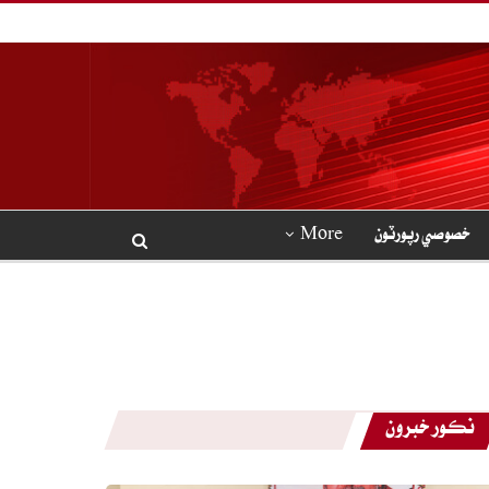
خصوصي رپورٽون
More
نڪور خبرون