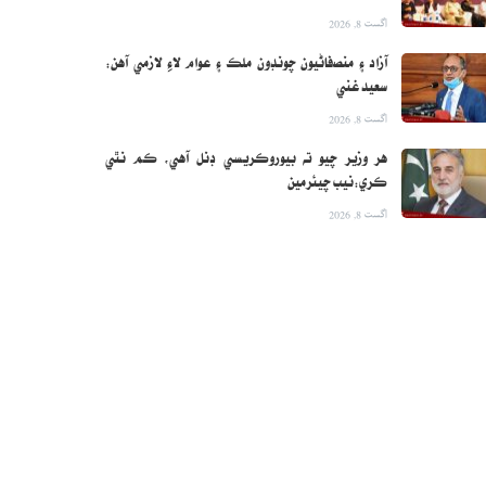
اگست 8, 2026
آزاد ۽ منصفاڻيون چونڊون ملڪ ۽ عوام لاءِ لازمي آهن:
سعيد غني
اگست 8, 2026
هر وزير چيو ته بيوروڪريسي ڊنل آهي، ڪم نٿي
ڪري:نيب چيئرمين
اگست 8, 2026