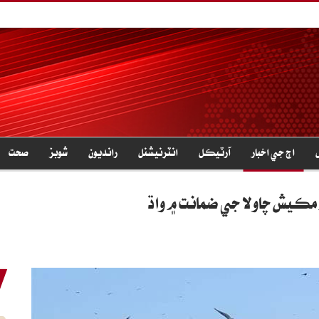
اڄ جي اخبار
آرٽيڪل
انٽرنيشنل
رانديون
شوبز
صحت
ڪيش چاولا جي ضمانت ۾ واڌ