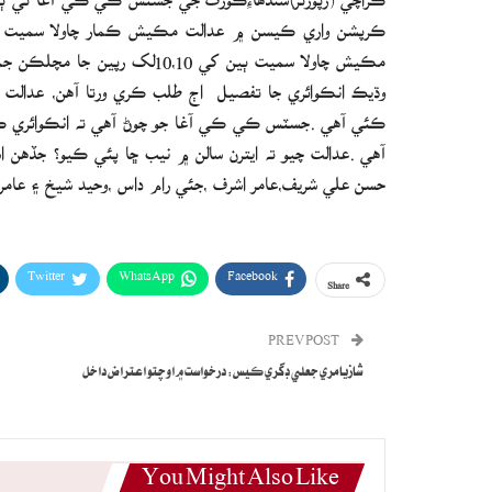
ڪرپشن واري ڪيسن ۾ عدالت مڪيش ڪمار چاولا سميت ٻي
مڪيش چاولا سميت ٻين کي 0،10
آهي .عدالت چيو ته ايترن سالن ۾ نيب ڇا پئي ڪيو؟ جڏهن 
حسن علي شريف،عامر اشرف ،جئي رام داس ،وحيد شيخ ۽ عامر
Twitter
WhatsApp
Facebook
Share
PREV POST
شازيا مري جعلي ڊگري ڪيس: درخواست ۾ اوچتو اعتراض داخل
You Might Also Like