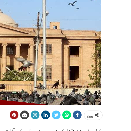
Share
ڪراچي (رپورٽر)سنڌهاءِڪورٽ جي جسٽس ڪي ڪي آغا تي ٻڌ