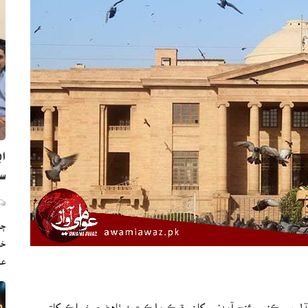
اي
س
ڄا
خو
ع
ل ٻه رڪني بئنچ آمدني کان وڌيڪ ملڪيتون ٺاهڻ ۽ خوراڪ کاتي ۾