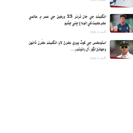
انگلينڊ جي جان ٽرنر 25 ورهين جي عمر ۾ عالمي
ڪرڪيٽ کي الوداع چئي ڇڏيو
اگست 6, 2026
اسٽوڪس جي کوٽ پوري ڪرڻ لاءِ انگلينڊ ڪُرن ڏانهن
وجهائڻ لڳو، آل رائونڊر…
اگست 6, 2026