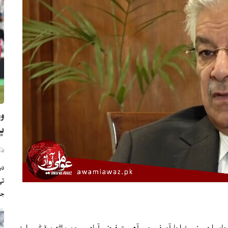
وو
ڀارت
دب
ج
 واري وزير خواجا آصف چيو آهي ته فيض آباد ۾ جن ماڻهن ڌرڻي وارن