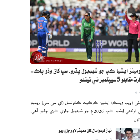
مينز ايشيا ڪپ جو شيڊيول پڌرو، سڀ کان وڏو پاڪ-
 مقابلو 5 سيپٽمبر تي ٿيندو
0
ئي (ويب ڊيسڪ) ايشين ڪرڪيٽ ڪائونسل (اي سي سي) وومينز
ٽي ٽوئنٽي ايشيا ڪپ 2026ع جو شيڊيول جاري ڪري ڇڏيو آهي،
نهن…
نياز کوسواسان کان هميشه لاءِ وڇڙي ويو
اگست 6, 2026