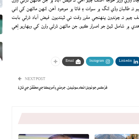
 ته طالبان وڏي انگ ۾ سوات ۽ فاٽا ۾ موجود آهن، انهن ماڻهن کي اتي
صف چيو ته چونڊون پنهنجي مقرر وقت تي ٿينديون. فيض آباد ڌرڻي بابت
ي ۾ شامل ٿيڻ جو اصرار ڪيو، جن ماڻهن ڌرڻي وارن کي ويهاريو اِهي
Email
Instagram
Linkedin
NEXT POST
فزڪس جو نوبل انعام سوئيڊن، جرمني ۽ آمريڪا جي محققن جي نانءُ