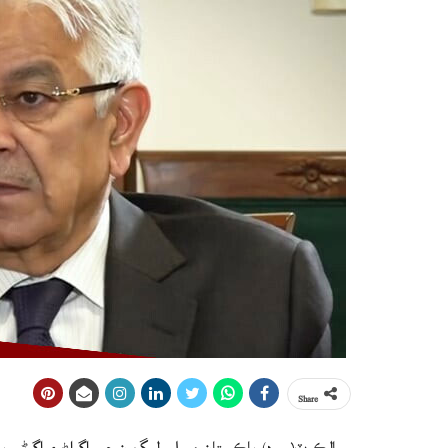
Share
سيالڪوٽ(م ڊ) پاڪستان مسلم ليگ ن جي اڳواڻ ۽ اڳوڻي بچاءَ