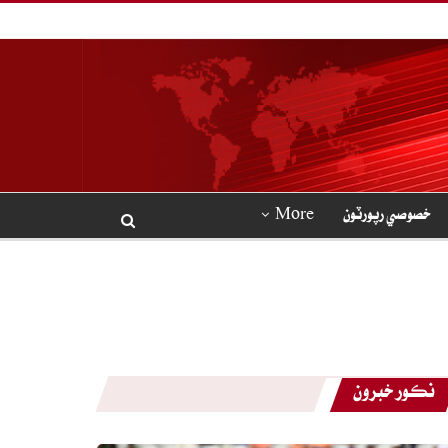
خصوصي رپورٽون
More
نڪور خبرون