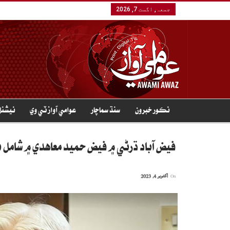
جمعہ, اگست 7, 2026
نڪور خبرون
سنڌ سماچار
عوامي آواز ٽي وي
نيشنل
فيض آباد ڌرڻي ۾ فيض حميد معاهدي ۾ شامل ٿ
On
اکتوبر 4, 2023