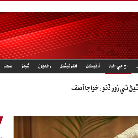
اڄ جي اخبار
آرٽيڪل
انٽرنيشنل
رانديون
شوبز
صحت
يڻ تي زور ڏنو: خواجا آصف