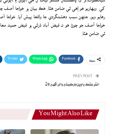
کي ويهاريو هو اِهي ئي ضامن هئا. هڪ بيان ۾ خواجا آصف چيو
رهايو ويو، جنهن سبب دهشتگردي جا واقعا پيش آيا. خواجا آ
خواجا آصف جو چوڻ هو ته فيض آباد ڌرڻي ۾ فيض حميد معاهد
ئي ضامن هئا.
Twitter
WhatsApp
Facebook
Share
PREV POST
انٽر بئنڪ ۽ اوپن مارڪيٽ ۾ ڊالر اگهه ۾ لاٿ
You Might Also Like