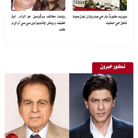
سپريم ڪورٽ بار جي صدر پاران نوان صوبا
رياست مخالف سرگرمين جو الزام، اياز
ٺاهڻ جي حمايت
لطيف ۽ رياض چانڊيو اين سي سي آءِ اي ۾
طلب
نڪور خبرون