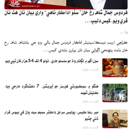
فردوس جمال شاهه رخ خان” سٺو اداڪار ناهي“ واري بيان تان هٿ تان
ڦري ويو، کيس دليپ…
0
ڪراچي (ويب ڊيسڪ(سينيئر اداڪار فردوس جمال بالي ووڊ جي بادشاهه شاهه رخ
خان بابت پنهنجي اڳوڻي بيان تان يوٽرن وٺندي کيس…
سون اگهه ۾ لڳاتار واڌ جو سلسلو جاري ، تولو 4 لک 54 هزار کان ٽپي ويو
اگست 8, 2026
هنگو ۾ سيڪيورٽي فورسز جو آپريشن، 7 دهشتگرد مارجي ويا،
ڪئپٽن شهيد
اگست 8, 2026
مير رضا ڪيس: پوليس سرجن ڊاڪٽر سميعه سيد پاڻ کي بيوس قرار
ڏئي ڇڏيو
اگست 8, 2026