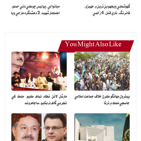
گهوٽڪي ويجهو ٻن ڌرين ۾ جهيڙو،
ميانوالي، پوليس چوڪيءَ تي حملو،
هٿ ڪري تحويل ۾ وٺي ڇڏيون.
فائرنگ، ناري قتل، 4 زخمي
اهلڪار شهيد، 2 دهشتگرد مارجي ويا
You Might Also Like
پيٽرول مهانگو ڪرڻ خلاف جماعت اسلامي
مارشل لائن نظام تباهه ڪيو، ملڪ کي
جا سڄي ملڪ ۾ ڌرڻا
تجربي گاهه نه بڻايو: ساڃاهه وند