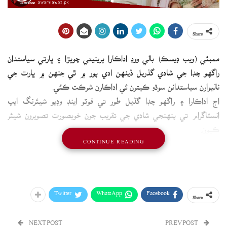
Share
ممبئي (ويب ڊيسڪ) بالي ووڊ اداڪارا پرينيتي چوپڙا ۽ ڀارتي سياستدان
راگھو چڊا جي شادي گذريل ڏينهن ادي پور ۾ ٿي جنهن ۾ ڀارت جي
ناليوارن سياستدانن سوڌو ڪيترن ئي اداڪارن شرڪت ڪئي.
اڄ اداڪارا ۽ راگھو چڊا گڏيل طور تي فوٽو اينڊ وڊيو شيئرنگ ايپ
انسٽاگرام تي پنهنجي شادي جي تقريب جون خوبصورت تصويرون شيئر
ڪيون.
CONTINUE READING
پرينيتي شادي تي گولڊ ۽ آف وائيٽ رنگ جو جوڙو پهريو جڏهن ته گھوٽ
آف وائيٽ رنگ جي شيرواني ۾ نظر آيو.
Twitter
WhatsApp
Facebook
Share
NEXT POST
PREV POST