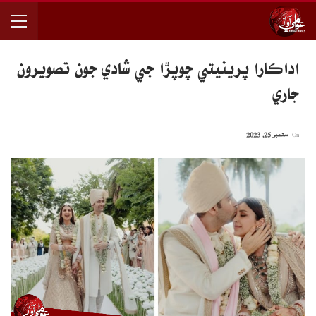
اداڪارا پرينيتي چوپڙا جي شادي جون تصويرون
جاري
On
ستمبر 25, 2023