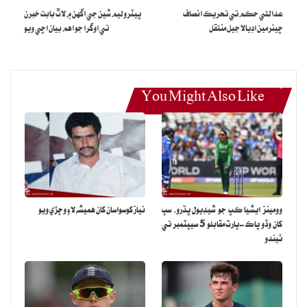
عدالتي حڪم تي تحريڪ انصاف
پيٽروليم شين جي اگهن ۾ لاٿ بابت خبرن
چيئرمين اڊيالا جيل منتقل
تي اوگرا جو اهم بيان اچي ويو
You Might Also Like
View this post on Instagram
وومينز ايشيا ڪپ جو شيڊيول پڌرو، سڀ
نياز کوسواسان کان هميشه لاءِ وڇڙي ويو
کان وڏو پاڪ-ڀارت مقابلو 5 سيپٽمبر تي
ٿيندو