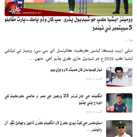
۾ ڪيترن ئي مشهور ڀارتي شخصيتن شرڪت ڪئي هئي.
وومينز ايشيا ڪپ جو شيڊيول پڌرو، سڀ کان وڏو پاڪ-ڀارت مقابلو
5 سيپٽمبر تي ٿيندو
0
دبئي (ويب ڊيسڪ) ايشين ڪرڪيٽ ڪائونسل (اي سي سي) وومينز ٽي ٽوئنٽي
ايشيا ڪپ 2026ع جو شيڊيول جاري ڪري ڇڏيو آهي، جنهن…
نياز کوسواسان کان هميشه لاءِ وڇڙي ويو
اگست 6, 2026
انگلينڊ جي جان ٽرنر 25 ورهين جي عمر ۾ عالمي ڪرڪيٽ کي
الوداع چئي ڇڏيو
اگست 6, 2026
اسٽوڪس جي کوٽ پوري ڪرڻ لاءِ انگلينڊ ڪُرن ڏانهن وجهائڻ لڳو، آل
رائونڊر…