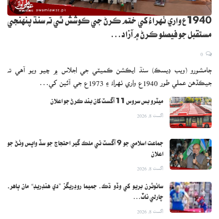
1940ع واري ٺهراءُ کي ختم ڪرڻ جي ڪوشش ٿي ته سنڌ پنهنجي
مستقبل جو فيصلو ڪرڻ ۾ آزاد…
0
ڄامشورو (ويب ڊيسڪ) سنڌ ايڪشن ڪميٽي جي اجلاس ۾ چيو ويو آهي ته
جيڪڏهن عملي طور 1940ع واري ٺهراءُ ۽ 1973ع جي آئين کي…
ميٽرو بس سروس 11 آگسٽ کان بند ڪرڻ جو اعلان
اگست 8, 2026
جماعت اسلامي جو 9 آگسٽ تي ملڪ گير احتجاج جو سڏ واپس وٺڻ جو
اعلان
اگست 8, 2026
سائوٿرن بريو کي وڏو ڌڪ، جميما روڊريگز ”دي هنڊريڊ“ مان ٻاهر،
چارلي ناٽ…
اگست 8, 2026