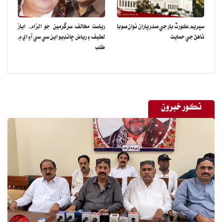
سپريم ڪورٽ بار جي صدر پاران نوان صوبا
رياست مخالف سرگرمين جو الزام، اياز
ٺاهڻ جي حمايت
لطيف ۽ رياض چانڊيو اين سي سي آءِ اي ۾
طلب
نڪور خبرون