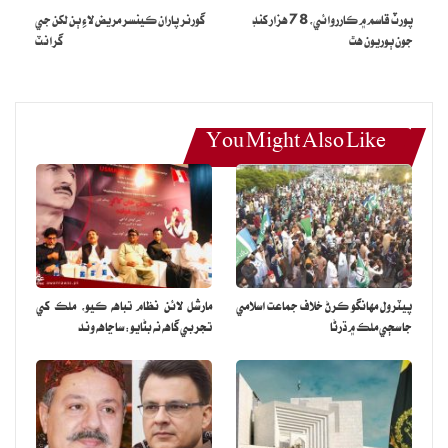
پورٽ قاسم ۾ ڪارروائي، 78 هزار کنڊ
گورنر پاران ڪينسر مريض لاءِ ٻن لکن جي
جون ٻوريون هٿ
گرانٽ
You Might Also Like
پيٽرول مهانگو ڪرڻ خلاف جماعت اسلامي
مارشل لائن نظام تباهه ڪيو، ملڪ کي
جا سڄي ملڪ ۾ ڌرڻا
تجربي گاهه نه بڻايو: ساڃاهه وند