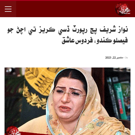
نواز شريف پچ رپورٽ ڏسي ڪريز تي اچڻ جو
فيصلو ڪندو: فردوس عاشق
On
ستمبر 22, 2023