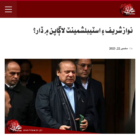
نواز شريف ۽ اسٽيبلشمينٽ لاڳاپن ۾ ڏار؟
On
ستمبر 22, 2023