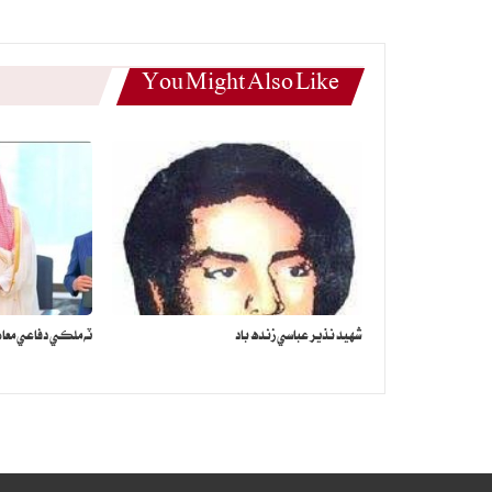
You Might Also Like
شهيد نذير عباسي زنده باد
ٽه ملڪي دفاعي معا