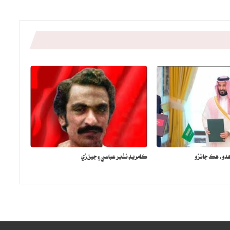
هدو: هڪ جائزو
ڪامريڊ نذير عباسي ۽ جين زي