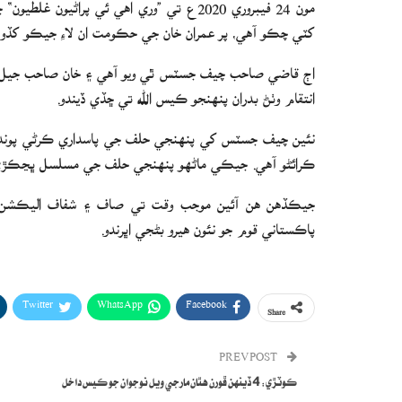
مون 24 فيبروري 2020ع تي ”وري اهي ئي پرا
کٽي چڪو آهي، پر عمران خان جي حڪومت ان لاءِ جيڪو کڏو کو
اڄ قاضي صاحب چيف جسٽس ٿي ويو آهي ۽ خان صاحب جيل پهچ
انتقام وٺڻ بدران پنهنجو ڪيس الله تي ڇڏي ڏيندو.
نئين چيف جسٽس کي پنهنجي حلف جي پاسداري ڪرڻي پوندي.
ڪرائڻو آهي. جيڪي ماڻھو پنھنجي حلف جي مسلسل ڀڃڪڙي 
جيڪڏهن هن آئين موجب وقت تي صاف ۽ شفاف اليڪشن ڪرا
پاڪستاني قوم جو نئون هيرو بڻجي اڀرندو.
Twitter
WhatsApp
Facebook
Share
PREV POST
ڪوٽڙي: 4 ڏينهن ڦورن هٿان مارجي ويل نوجوان جو ڪيس داخل