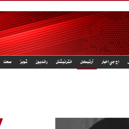
اڄ جي اخبار
آرٽيڪل
انٽرنيشنل
رانديون
شوبز
صحت