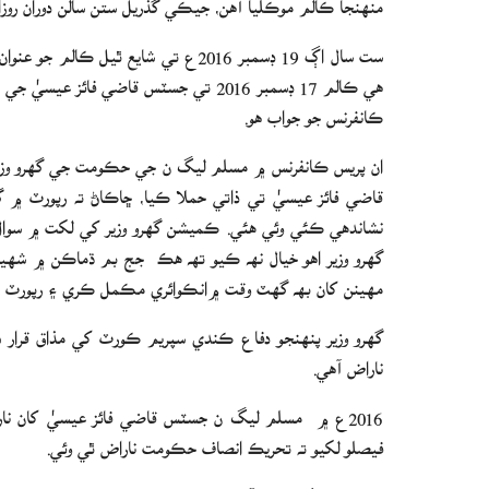
ست سال اڳ 19 ڊسمبر 2016ع تي شايع ٿي
هي ڪالم 17 ڊسمبر 2016 تي جسٽس قاضي فا
ڪانفرنس جو جواب هو.
ان پريس ڪانفرنس ۾ مسلم ليگ ن جي حڪومت جي گهرو وزي
قاضي فائز عيسيٰ تي ذاتي حملا ڪيا، ڇاڪاڻ ته رپورٽ ۾ گ
نشاندھي ڪئي وئي ھئي. ڪميشن گهرو وزير کي لکت ۾ سوال م
مھينن کان بھ گھٽ وقت ۾انڪوائري مڪمل ڪري ۽ رپورٽ جو 
گهرو وزير پنهنجو دفاع ڪندي سپريم ڪورٽ کي مذاق قرار ڏن
ناراض آهي.
فيصلو لکيو ته تحريڪ انصاف حڪومت ناراض ٿي وئي.
حيرت جي ڳالهه اها آهي ته 2016 