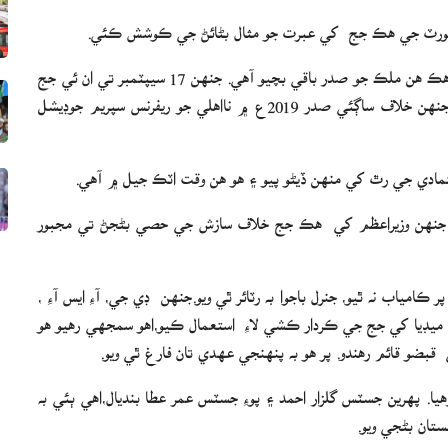
 ڪورٽ جي ھڪ جج کي عبرت جو مثال بڻائڻ جي ڪوشش ڪئي.
پنجن مان چار صاحب پنهنجي عهدن تان فارغ ٿي چڪا آھن. هڪ ھن ملڪ جو صدر باقي بچيو آهي. جنهن 17 سيپٽمبر تي ان ئي جج
کان چيف جسٽس آف پاڪستان جي عهدي جو حلف کڻايو، جنهن خلاف ساڳئي صدر 2019ع ۾ نااهلي جو ريفرنس سپريم جوڊيشل
تمادي جي رٿ کي منهن ڏيڻو پيو ۽ هو هن وقت اٽڪ جيل ۾ آهي.
 هو، جنهن وزيراعظم کي ھڪ جج خلاف سازش جي حصي بڻجڻ تي مجبور
اب نه ٿيو، جنرل باجوا به رٽائر ٿي ويو.جنھن ڊي جي، آءِ ايس آءِ ،
 ميڊيا کي جج جي ڪردار ڪشي لاءِ استعمال ڪيو،اھو سمجھي رھيو ھو
قبضو قائم رھندو. پر هو به پنهنجي عهدي تان فارغ ٿي ويو.
 پهرين جسٽس گلزار احمد ۽ پوءِ جسٽس عمر عطا بنديال،اھي ٻئي به
تان بڻجي ويو.