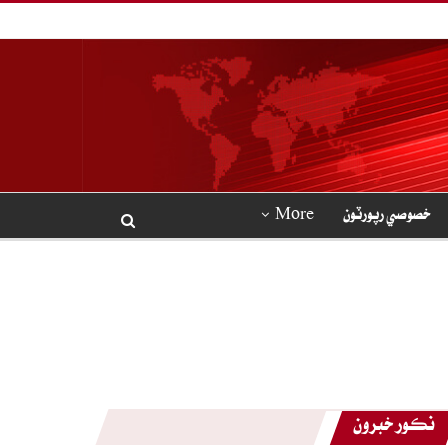
خصوصي رپورٽون
More
نڪور خبرون