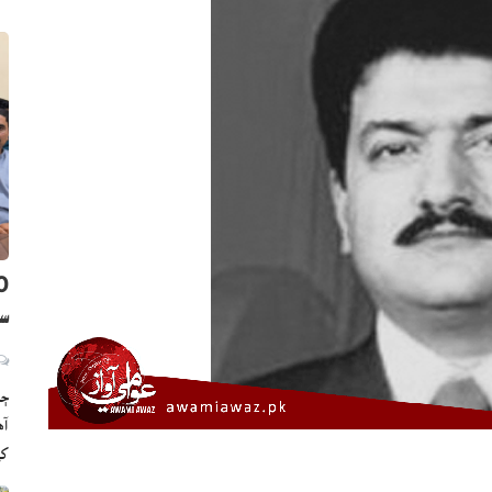
سن
ڄا
ک