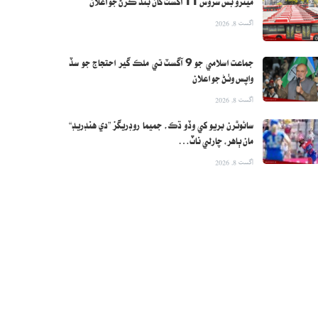
ميٽرو بس سروس 11 آگسٽ کان بند ڪرڻ جو اعلان
اگست 8, 2026
جماعت اسلامي جو 9 آگسٽ تي ملڪ گير احتجاج جو سڏ
واپس وٺڻ جو اعلان
اگست 8, 2026
سائوٿرن بريو کي وڏو ڌڪ، جميما روڊريگز ”دي هنڊريڊ“
مان ٻاهر، چارلي ناٽ…
اگست 8, 2026