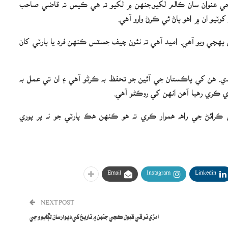
ڻيون غلطيون“ جي عنوان سان ڪالم لکيو.جنھن ۾ لکيو ته هي ڪيس ته قاضي صاحب
ٽيو ان ۾ اھو پاڻ ئي ڪرڻ وارو آھي.
ي ويو آهي. اميد آهي ته نئون چيف جسٽس ڪنهن فرد يا پارٽي کان
 هن کي پاڪستان جي آئين جو تحفظ به ڪرڻو آهي ۽ ان تي عمل به
ڪري رهيا آهن انهن کي روڪڻو آھي.
ئڻ جي راهه هموار ڪري ته هو ڪنهن هڪ پارٽي جو نه پر پوري
Email
Instagram
Linkedin
NEXT POST
اھڙي ترقي قبول ڪجي جنھن ۾ تاريخ کي ديوار سان لڳايو وڃي