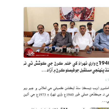
1940ع واري ٺهراءُ کي ختم ڪرڻ جي ڪوشش ٿي ته
ڌ پنهنجي مستقبل جو فيصلو ڪرڻ ۾ آزاد…
0
مشورو (ويب ڊيسڪ) سنڌ ايڪشن ڪميٽي جي اجلاس ۾ چيو ويو
آهي ته جيڪڏهن عملي طور 1940ع واري ٺهراءُ ۽ 1973ع جي آئين
ي…