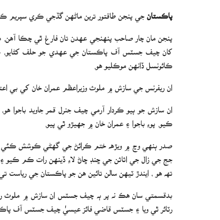
پاڪستان
جي پنجن طاقتور ترين ماڻهن گڏجي ڪري سپريم
ڪائونسل ڏانهن موڪليو هو.
ان ريفرنس جي سازش ۾ ملوث وزيراعظم عمران خان کي بي اع
ان سازش جو ٻيو ڪردار آرمي چيف جنرل قمر جاويد باجوا
ڪيو. پوءِ باجوا ۽ عمران خان ۾ جهيڙو ٿي پيو.
صدر ٻنهي وچ ۾ ويڙهه ختم ڪرائڻ جي گهڻي ڪوشش ڪئي پر ڪامي
جج جي زال جي اثاثن جي ڇنڊ ڇاڻ لاءِ ڏينهن رات ڪم ڪيو ۽
تھ ھو ، ايندڙ ٽيھن سالن تائين ھن جو پاڪستان جي رياست تي 
بدقسمتي سان هڪ نه پر ٻه چيف جسٽس ان سازش ۾ ملوث رھيا.
رٽائر ٿي ويا ۽ جسٽس قاضي فائز عيسيٰ چيف جسٽس آف پاڪس