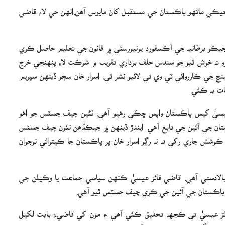
ڪي ماڻھو پاڪستان جي مستقبل کان مايوس آھن.انھن جي لاءِ قاضي
 جيڪو برطانيه جي آڪسفورڊ يونيورسٽي ۾ قانون جي تعليم حاصل ڪري
و ته خوش ٿيو جو سندس حلف برداري تقريب ۾ شرڪت لاءِ پنهنجي خرچ
ڪورٽ جي فل بينچ جي ڪارروائي ٽي وي تي لائيو نشر ٿي. اسرار خان سڄو ڏينهن سپريم
ات به ڪئي.
ز عيسيٰ کيس پاڪستان واپس ڇڪي رهيو آهي. نئين چيف جسٽس جو اھو
پاڪستان جي آئين جي تابع آهي. ايندڙ ڏينهن ۾ جيڪڏهن نئون چيف جسٽس
وشش جاري رکي ته نه رڳو اسرار خان پر پاڪستان جا ڪيترائي نوجوان
الادستي آهي. قاضي فائز عيسيٰ ڪنهن سياسي جماعت يا وڪيلن جي
پاڪستان جي آئين جي ڪري چيف جسٽس ٿيو آھي.
ئز عيسيٰ تي ڪجهه تحقيق ڪئي آهي ۽ مون کي قاضيءَ بابت لکيل
ي جنگ ۾ شايع ٿيندا رهيا آهن.