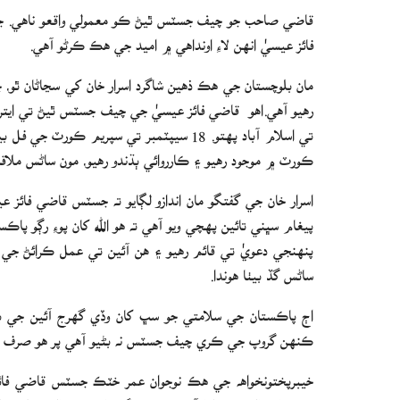
قاضي صاحب جو چيف جسٽس ٿيڻ ڪو معمولي واقعو ناهي. جي
فائز عيسيٰ انهن لاءِ اونداهي ۾ اميد جي هڪ ڪرڻو آهي.
مان بلوچستان جي هڪ ذهين شاگرد اسرار خان کي سڃاڻان ٿو،
رهيو آهي.اھو قاضي فائز عيسيٰ جي چيف جسٽس ٿيڻ تي ايتر
تي اسلام آباد پهتو. 18 سيپٽمبر تي سپريم 
ڪورٽ ۾ موجود رهيو ۽ ڪارروائي ٻڌندو رهيو، مون ساڻس ملاق
اسرار خان جي گفتگو مان اندازو لڳايو ته جسٽس قاضي فائ
پيغام سڀني تائين پهچي ويو آهي ته هو الله کان پوءِ رڳو 
پنهنجي دعويٰ تي قائم رهيو ۽ ھن آئين تي عمل ڪرائڻ جي ڪ
ساڻس گڏ بيٺا هوندا.
اڄ پاڪستان جي سلامتي جو سڀ کان وڏي گھرج آئين جي ب
ڪنهن گروپ جي ڪري چيف جسٽس نه بڻيو آھي پر هو صرف 
خيبرپختونخواهه جي هڪ نوجوان عمر خٽڪ جسٽس قاضي فا
منھنجا ڪالم موڪليا آهن، جيڪي گذريل ستن سالن دوران روزان