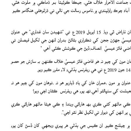
آباد چوڪ راولپنڊي ۾،ناموس رسالت جي نالي تي ڌرڻوھڻي ھنگامو ڪيو
ٻئي ڀيري طاقتور رياستي ادارا به جسٽس قاضي فائز عيسيٰ کان ناراض ٿي ويا. 15 اپريل 2019ع تي ”شهيدن سان غداري“ جي عنوان
 عيسيٰ جهڙن ججن کي تڪراري بڻائڻ بدران انهن جي لکيل فيصلن تي
 قاضي فائز عيسيٰ انصاف.ڏيڻ جي ڪوشش ڪئي آھي “
خان مون کي چيو ته هو قاضي فائز عيسيٰ خلاف ڪنهن به سازش جو حصو
ن ٿو“ واري عنوان ۾ مون ،عمران خان کي ياد ڏياريو ھو ته ،توهان مون کي چيو هو ته
عيشت کي سنڀالڻو آھي.تھ پوءِ ھي ريفرنس ڪٿان اچي ويو؟
ي ماڻهو کٽي ڪري بھ ھارائي ويندا ۽ ڪي ھيڻا ماڻهو هارائي ڪري
پر انهن کي ديوار تي لکيل نظر نٿو اچي“.
 چيلنج ڪيو. ان ڪيس جي ٻڌڻي ھر ڀيري ويجهي کان ڏسڻ کان پوءِ