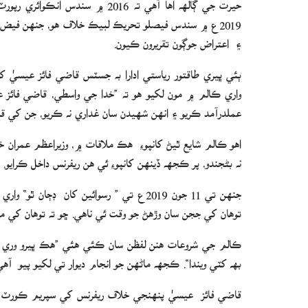
2019ع ۾ سندس فيصلو تحريڪ لبيڪ خلاف هو، جنهن فيض 
۽ اعتراض جوڳون تقريرون ڪيون.
واري ڪالم ۾ مون لکيو هو ته ”خدا جي واسطي، قاضي فائز
عملدرآمد ڪريو ۽ انهن شهيدن سان غداري نه ڪريو، جن کي
اهو ڪالم شايع ٿيڻ کانپوءِ ھڪ ملاقات ۾، وزيراعظم عمران 
نه بڻجندو، پر ڪجهه ڏينهن کانپوءِ ئي هن ريفرنس داخل ڪرايو. 14 جون 2019ع تي هي ريفرنس ٻڌڻيءَ لاءِ مقرر ڪيو ويو.
جنھن تي 11 جون 2019ع تي ” رسوائين کان ڊڄا
توهان کي ججن سان وڙهڻ جو وقت ئي ناهي. ڇو ته توهان کي م
ڪالم جي شروعات هنن لفظن سان ڪئي هئي ”هڪ ڀيرو وري ڪ
بھ کٽي ويندا“. ڪجهه ماڻهن جو انجام ديوار تي لکيو پيو آهي 
قاضي فائز عيسيٰ پنهنجي خلاف ريفرنس کي سپريم ڪورٽ ۾