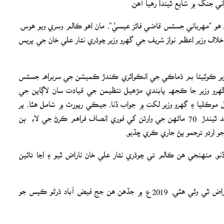
ل ڪالم جو عنوان هو ”مهرباني جسٽس قاضي فائز عيسيٰ“، مان اھو ڪالم وسري ويو ھوس.
ئز عيسيٰ جي خلاف وزير اعظم نواز شريف جي گهرو وزير چوڌري نثار علي خان جي پريس
ر ڪوئيٽا بم ڌماڪي جي انڪوائري ڪندڙ ڪميشن جي سربراهه جسٽس
هرو وزير جا ڪجهه پابندي مڙهيل تنظيمن جي قيادت سان لاڳاپن جي
وڪليا ۽ گهرو وزير لکت ۾ جواب ڏنا، جيڪي رپورٽ ۾ شامل هئا، پر
گهرو وزير اهو خيال نھ ڪيو تھ ھڪ جج بم ڌماڪن ۾ شھيد ٿيندڙ 70 ماڻهن جي وارثن کي فوري انصاف فراهم ڪرڻ جي لاءِ ٻن
اردو ترجمو پڻ جاري ڪري ڇڏيو.
و. منهنجي هن ڪالم تي چوڌري نثار علي خان ناراض ٿيو ۽ اڃا تائين
2016ع ۾ مسلم ليگ ن جسٽس قاضي فائز عيسيٰ کان ناراض ٿي وئي هئي. 2019ع ۾ جڏهن هن جج فيض آباد ڌرڻو ڪيس جو
۾ سندس انڪوائري رپورٽ جماعت الاحرار خلاف هئي، جيڪا ڪوئيٽا بم ڌماڪي ۾ ملوث هئي.