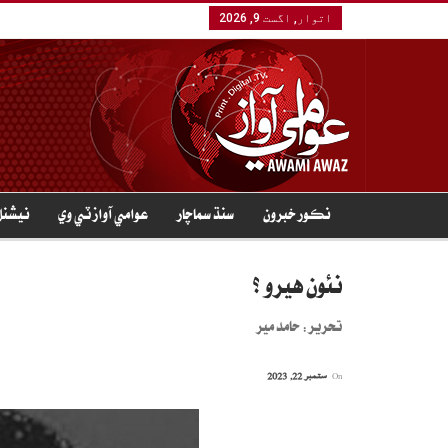
اتوار, اگست 9, 2026
نڪور خبرون
سنڌ سماچار
عوامي آواز ٽي وي
نيشنل
نئون هيرو ؟
تحرير: حامد مير
On
ستمبر 22, 2023