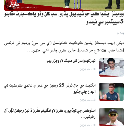
وومينز ايشيا ڪپ جو شيڊيول پڌرو، سڀ کان وڏو پاڪ-ڀارت مقابلو
5 سيپٽمبر تي ٿيندو
0
دبئي (ويب ڊيسڪ) ايشين ڪرڪيٽ ڪائونسل (اي سي سي) وومينز ٽي ٽوئنٽي
ايشيا ڪپ 2026ع جو شيڊيول جاري ڪري ڇڏيو آهي، جنهن…
نياز کوسواسان کان هميشه لاءِ وڇڙي ويو
اگست 6, 2026
انگلينڊ جي جان ٽرنر 25 ورهين جي عمر ۾ عالمي ڪرڪيٽ کي
الوداع چئي ڇڏيو
اگست 6, 2026
اسٽوڪس جي کوٽ پوري ڪرڻ لاءِ انگلينڊ ڪُرن ڏانهن وجهائڻ لڳو، آل
رائونڊر…
اگست 6, 2026