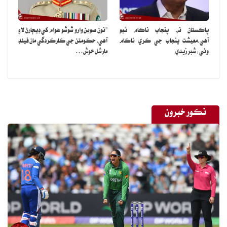
پاڪستان نه، پنجاب ناڪام ٿيو
”نون صوبن وارو شوشو عوام کي ڊيڄارڻ لاءِ
آهي،معيشت پنجاب جي ڪري ناڪام
آهي، حڪومتن جي ڪارڪردگي مان فيلڊ
وئي: شبر زيدي
مارشل خوش…
نڪور خبرون