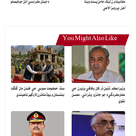
ڪابينا ۾ ن ليگ جا من پسند ويٺا
ڊجيٽل ڪرنسي آڻڻ جو فيصلو
آهن:پرويز الاهي
You Might Also Like
وزيراعظم ٽئين ڌر کان وفاقي وزيرن جي
سنڌ حڪومت صوبي جي فنڊن مان گلگت
ڪارڪردگيءَ جو جائزو وٺرائي: محسن
بلتستان ۾ ٻوڏ متاثرن لاءِ گهر ٺاهيندي
نقوي