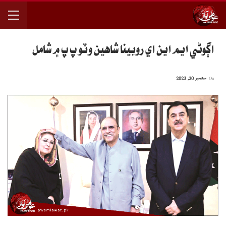
اڳوڻي ايم اين اي روبينا شاهين وٽو پ پ ۾ شامل
On
ستمبر 20, 2023