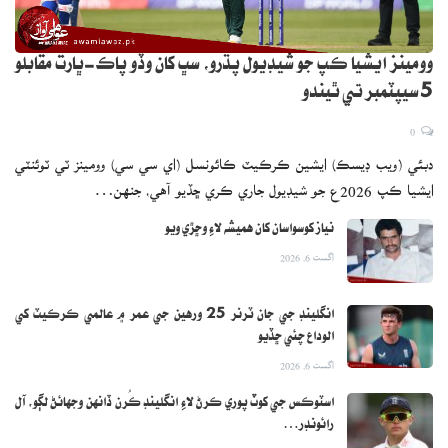
وومينز ايشيا ڪپ جو شيڊيول پڌرو، سڀ کان وڏو پاڪ-ڀارت مقابلو
5 سيپٽمبر تي ٿيندو
0
دبئي (ويب ڊيسڪ) ايشين ڪرڪيٽ ڪائونسل (اي سي سي) وومينز ٽي ٽوئنٽي
ايشيا ڪپ 2026ع جو شيڊيول جاري ڪري ڇڏيو آهي، جنهن…
نياز کوسواسان کان هميشه لاءِ وڇڙي ويو
اگست 6, 2026
انگلينڊ جي جان ٽرنر 25 ورهين جي عمر ۾ عالمي ڪرڪيٽ کي
الوداع چئي ڇڏيو
اگست 6, 2026
اسٽوڪس جي کوٽ پوري ڪرڻ لاءِ انگلينڊ ڪُرن ڏانهن وجهائڻ لڳو، آل
رائونڊر…