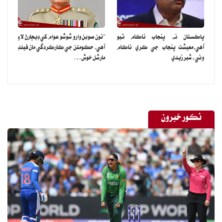
پاڪستان نه، پنجاب ناڪام ٿيو
”نون صوبن وارو شوشو عوام کي ڊيڄارڻ لاءِ
آهي،معيشت پنجاب جي ڪري ناڪام
آهي، حڪومتن جي ڪارڪردگي مان فيلڊ
وئي: شبر زيدي
مارشل خوش…
نڪور خبرون