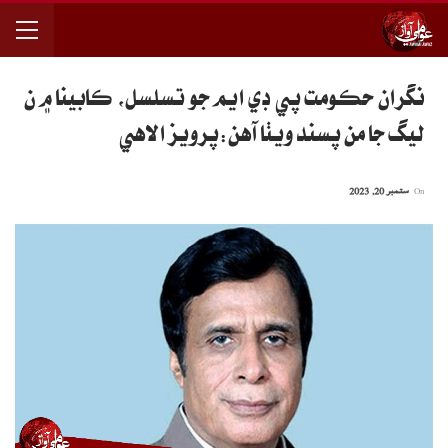
نگران حڪومت پي ڊي ايم جو تسلسل، ڪابينا ۾ ن
ليگ جا من پسند ويٺا آهن:پرويز الاهي
On
ستمبر 20, 2023