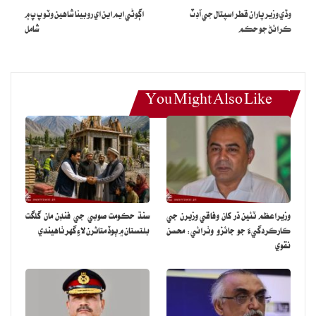
وڏي وزير پاران قطر اسپتال جي آڊٽ
اڳوڻي ايم اين اي روبينا شاهين وٽو پ پ ۾
ڪرائڻ جو حڪم
شامل
You Might Also Like
وزيراعظم ٽئين ڌر کان وفاقي وزيرن جي
سنڌ حڪومت صوبي جي فنڊن مان گلگت
ڪارڪردگيءَ جو جائزو وٺرائي: محسن
بلتستان ۾ ٻوڏ متاثرن لاءِ گهر ٺاهيندي
نقوي