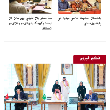
پاڪستان حڪومت عالمي ميڊيا تي
سنڌ ماسٽر پلان اٿارٽي ڇهن سالن کان
پابنديون هٽائي
ايڪٽ ۽ گورننگ باڊي کان سواءِ هلائڻ جو
انڪشاف
نڪور خبرون