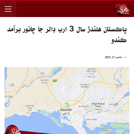
پاڪستان هلندڙ سال 3 ارب ڊالر جا چانور برآمد
ڪندو
On
ستمبر 17, 2023