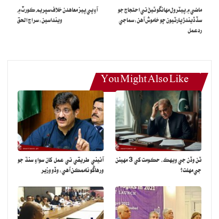
ماضي ۾ پيٽرول مهانگو ٿيڻ تي احتجاج جو
آءِ پي پيز معاهدن خلاف سپريم ڪورٽ ۾
سڏ ڏيندڙ پارٽيون ڇو خاموش آهن: سماجي
وينداسين: سراج الحق
ردعمل
You Might Also Like
ٽن وڏن جي ويهڪ، حڪومت کي 3 مهينن
آئيني طريقي تي عمل کان سواءِ سنڌ جو
جي مهلت؟
ورهاڱو ناممڪن آهي: وڏو وزير