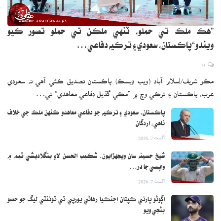
”هڪ ملڪ تي حملو، ٽنهي ملڪن تي حملو تصور ڪيو
ويندو“پاڪستان، سعودي ۽ ترڪيه دفاعي…
0
مڪو شريف/اسلام آباد (ويب ڊيسڪ) پاڪستان تصديق ڪئي آهي ته سعودي
عرب، پاڪستان ۽ ترڪي وچ ۾ ”مڪي گڏيل دفاعي معاهدي“ تي…
پاڪستان، سعودي ۽ ترڪيه جو دفاعي معاهدو ڪنهن ملڪ جي خلاف
ناهي: اردگان
اگست 7, 2026
شيخ حسينه سان ويجهڙايون، شڪيب الحسن لاءِ بنگلاديشي ٽيم ۾
واپسي جا در…
اگست 7, 2026
اڳوڻو ڀارتي ڪپتان اجنڪيا رهاڻي يورپي ٽي ٽوئنٽي ليگ جو حصو
بڻجي ويو