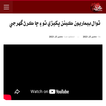
ٽوال بيماريون ڪيئن پکيڙي ٿو ۽ ڇا ڪرڻ گهرجي
On
ستمبر 15, 2023
Last updated
ستمبر 15, 2023