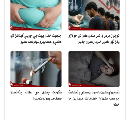
نوجوان مردن ۾ نس بندي ڪرائڻ جو لاڙو
جنجهٽ ختم! پيٽ جي چرٻي گهٽائڻ لاءِ
وڌڻ لڳو، ماهرن خبردار ڪري ڇڏيو
هفتي ۾ هڪ ڀيرو سولو ڪم ڪيو
ننڊ پوري ڪرڻ باوجود به سستي ۽ ٿڪاوٽ
سگريٽ ڇڪڻ جي عادت ڇڏائيندڙ
جو سبب ڪهڙو؟ خطرناڪ بيمارين جا
صحتمند ۽ سولو طريقو!
خطرا