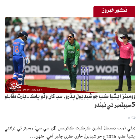
نڪور خبرون
وومينز ايشيا ڪپ جو شيڊيول پڌرو، سڀ کان وڏو پاڪ-ڀارت مقابلو
5 سيپٽمبر تي ٿيندو
0
دبئي (ويب ڊيسڪ) ايشين ڪرڪيٽ ڪائونسل (اي سي سي) وومينز ٽي ٽوئنٽي
ايشيا ڪپ 2026ع جو شيڊيول جاري ڪري ڇڏيو آهي، جنهن…