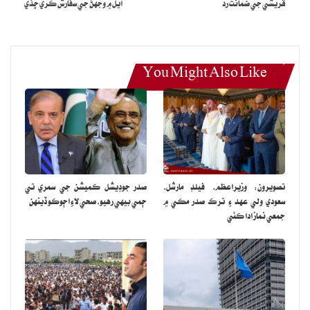
قريشي جي ضمانت رد
ايل ۾ وجهڻ جي سفارش ڪري ڇڏي
ميچن جو شيڊيول فائنل ڪيو وڃي.
You Might Also Like
تصويرون: وزيراعظم، فيلڊ مارشل،
صدر جوڊيشل ڪميشن جي سمري تي
سعودي ولي عهد ۽ ترڪ صدر مڪي ۾
ڄمي بيهي رهيو، صحي لاءِ اڄوڪو ڏينهن
جمعي نماز ادا ڪئي