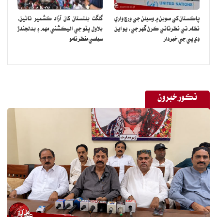
پاڪستان کي صوبن ۾ وسيلن جي ورڇ واري
گلگت بلتستان کان آزاد ڪشمير تائين،
نظام تي نظرثاني ڪرڻ گهرجي: يو اين
بلاول ڀٽو جي اليڪشني مهم ۽ بدلجندڙ
ڊي پي جي خبردار
سياسي منظرنامو
نڪور خبرون