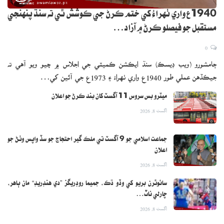
1940ع واري ٺهراءُ کي ختم ڪرڻ جي ڪوشش ٿي ته سنڌ پنهنجي
مستقبل جو فيصلو ڪرڻ ۾ آزاد…
0
ڄامشورو (ويب ڊيسڪ) سنڌ ايڪشن ڪميٽي جي اجلاس ۾ چيو ويو آهي ته
جيڪڏهن عملي طور 1940ع واري ٺهراءُ ۽ 1973ع جي آئين کي…
ميٽرو بس سروس 11 آگسٽ کان بند ڪرڻ جو اعلان
اگست 8, 2026
جماعت اسلامي جو 9 آگسٽ تي ملڪ گير احتجاج جو سڏ واپس وٺڻ جو
اعلان
اگست 8, 2026
سائوٿرن بريو کي وڏو ڌڪ، جميما روڊريگز ”دي هنڊريڊ“ مان ٻاهر،
چارلي ناٽ…
اگست 8, 2026