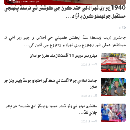
1940ع واري ٺهراءُ کي ختم ڪرڻ جي ڪوشش ٿي ته سنڌ پنهنجي
مستقبل جو فيصلو ڪرڻ ۾ آزاد…
0
ڄامشورو (ويب ڊيسڪ) سنڌ ايڪشن ڪميٽي جي اجلاس ۾ چيو ويو آهي ته
جيڪڏهن عملي طور 1940ع واري ٺهراءُ ۽ 1973ع جي آئين کي…
ميٽرو بس سروس 11 آگسٽ کان بند ڪرڻ جو اعلان
اگست 8, 2026
جماعت اسلامي جو 9 آگسٽ تي ملڪ گير احتجاج جو سڏ واپس وٺڻ جو
اعلان
اگست 8, 2026
سائوٿرن بريو کي وڏو ڌڪ، جميما روڊريگز ”دي هنڊريڊ“ مان ٻاهر،
چارلي ناٽ…
اگست 8, 2026