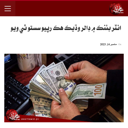
انٽر بئنڪ ۾ ڊالر وڌيڪ هڪ رپيو سستو ٿي ويو
On
ستمبر 14, 2023