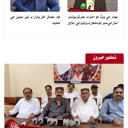
عوام جي ووٽ جو احترام ڪرڻو پوندو،
ڄام ڪمال خان پاران به نون صوبن جي
اسان جي صبر جو امتحان نه ورتو وڃي:بلاول
حمايت
نڪور خبرون