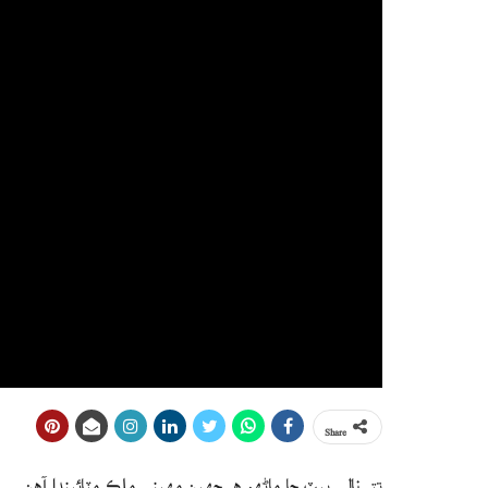
Share
تتر نالي ٻيٽ جا ماڻهو هر ڇهين مهيني ملڪ مٽائيندا آهن