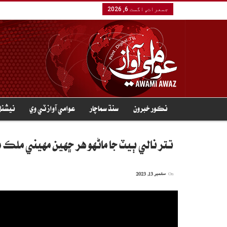
جمعرات, اگست 6, 2026
نڪور خبرون
سنڌ سماچار
عوامي آواز ٽي وي
نيشنل
تتر نالي ٻيٽ جا ماڻهو هر ڇهين مهيني ملڪ م
On
ستمبر 13, 2023