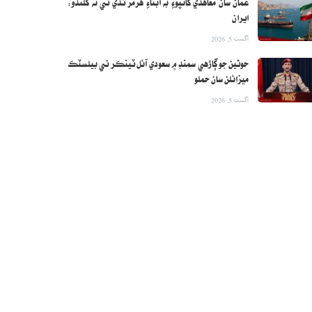
عمان سان معاهدي کانپوءِ به آبناءِ هرمز ٿڏي تي نه کلندو:
ايران
اگست 5, 2026
حوثين جو ڳاڙهي سمنڊ ۾ سعودي آئل ٽينڪر تي بيلسٽڪ
ميزائلن سان حملو
اگست 5, 2026