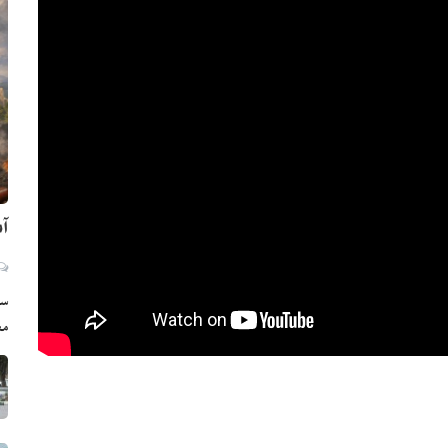
آم
سي
مع