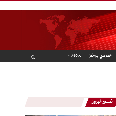
خصوصي رپورٽون
More
نڪور خبرون