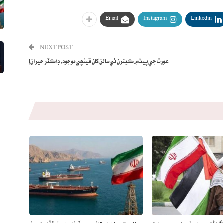
Email
Instagram
Linkedin
NEXT POST
عورت جي پيٽ ۾ ڪيترن ئي سالن کان قينچي موجود، ڊاڪٽر حيران!