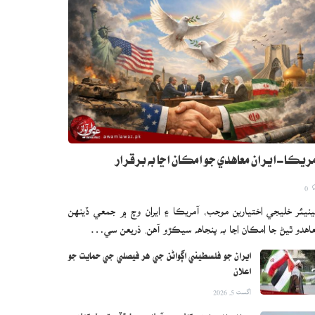
ريڪا-ايران معاهدي جو امڪان اڃا به برقرار
0
نيئر خليجي اختيارين موجب، آمريڪا ۽ ايران وچ ۾ جمعي ڏينهن
اهدو ٿيڻ جا امڪان اڃا به پنجاهه سيڪڙو آهن. ذريعن سي…
ايران جو فلسطيني اڳواڻن جي هر فيصلي جي حمايت جو
اعلان
اگست 5, 2026