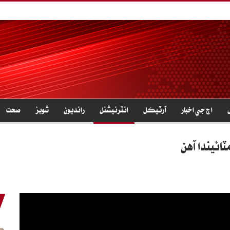
اڄ جي اخبار
آرٽيڪل
انٽرنيشنل
رانديون
شوبز
صحت
ٽائيندا آهن