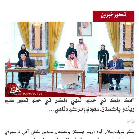
نڪور خبرون
”هڪ ملڪ تي حملو، ٽنهي ملڪن تي حملو تصور ڪيو
ويندو“پاڪستان، سعودي ۽ ترڪيه دفاعي…
0
مڪو شريف/اسلام آباد (ويب ڊيسڪ) پاڪستان تصديق ڪئي آهي ته سعودي
عرب، پاڪستان ۽ ترڪي وچ ۾ ”مڪي گڏيل دفاعي معاهدي“ تي…