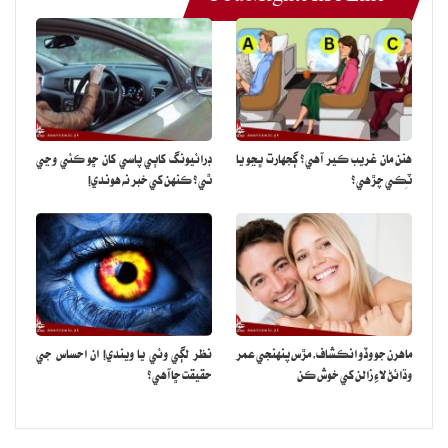
هنن مان غريب ڪير آهي؟ ڳجهارت ڀڃو يا
ڊرائيونگ کاٻي پاسي کان ڇو ڪئي وڃي
ٽِڪي چڙهي؟
ٿي؟ ڪنهن کي خبر نه هوندي!
ماهرن جو وڏو انڪشاف، مڙس پنهنجي عمر
نظر لڳي وئي يا ويندي! ان احساس جي
وڌائڻ لاءِ زالن کي خوش ڪن
حقيقت ڇا آهي؟