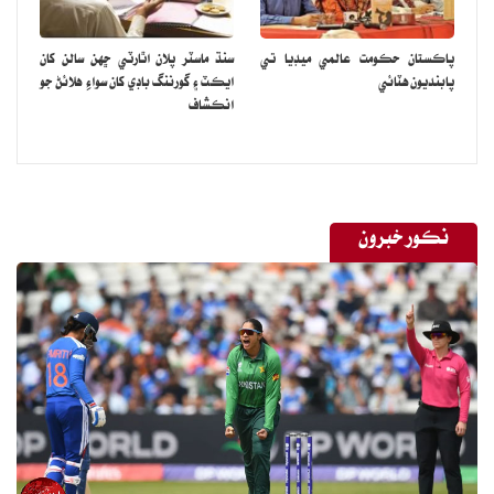
پاڪستان حڪومت عالمي ميڊيا تي
سنڌ ماسٽر پلان اٿارٽي ڇهن سالن کان
پابنديون هٽائي
ايڪٽ ۽ گورننگ باڊي کان سواءِ هلائڻ جو
انڪشاف
نڪور خبرون