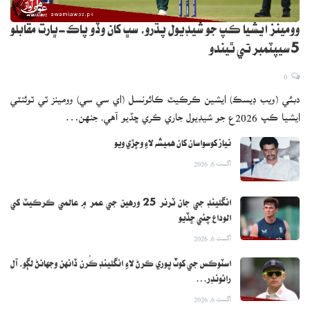
وومينز ايشيا ڪپ جو شيڊيول پڌرو، سڀ کان وڏو پاڪ-ڀارت مقابلو
5 سيپٽمبر تي ٿيندو
0
دبئي (ويب ڊيسڪ) ايشين ڪرڪيٽ ڪائونسل (اي سي سي) وومينز ٽي ٽوئنٽي
ايشيا ڪپ 2026ع جو شيڊيول جاري ڪري ڇڏيو آهي، جنهن…
نياز کوسواسان کان هميشه لاءِ وڇڙي ويو
اگست 6, 2026
انگلينڊ جي جان ٽرنر 25 ورهين جي عمر ۾ عالمي ڪرڪيٽ کي
الوداع چئي ڇڏيو
اگست 6, 2026
اسٽوڪس جي کوٽ پوري ڪرڻ لاءِ انگلينڊ ڪُرن ڏانهن وجهائڻ لڳو، آل
رائونڊر…
اگست 6, 2026