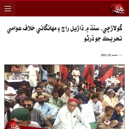
گولاڙچي، سنڌ ۾ ڌاڙيل راڄ ۽ مهانگائي خلاف عوامي
تحريڪ جو ڌرڻو
On
ستمبر 10, 2023