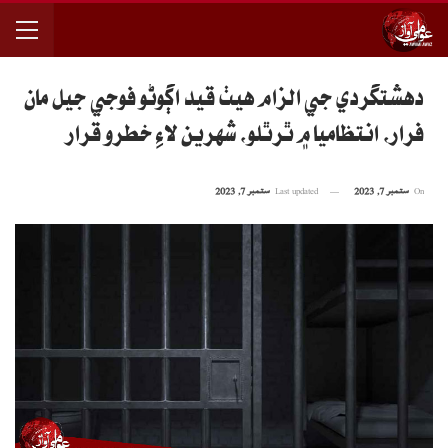
دهشتگردي جي الزام هيٺ قيد اڳوڻو فوجي جيل مان
فرار، انتظاميا ۾ ٿرٿلو، شهرين لاءِ خطرو قرار
On
ستمبر 7, 2023
Last updated
ستمبر 7, 2023