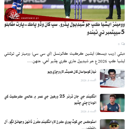
وومينز ايشيا ڪپ جو شيڊيول پڌرو، سڀ کان وڏو پاڪ-ڀارت مقابلو
5 سيپٽمبر تي ٿيندو
0
دبئي (ويب ڊيسڪ) ايشين ڪرڪيٽ ڪائونسل (اي سي سي) وومينز ٽي ٽوئنٽي
ايشيا ڪپ 2026ع جو شيڊيول جاري ڪري ڇڏيو آهي، جنهن…
نياز کوسواسان کان هميشه لاءِ وڇڙي ويو
اگست 6, 2026
انگلينڊ جي جان ٽرنر 25 ورهين جي عمر ۾ عالمي ڪرڪيٽ کي
الوداع چئي ڇڏيو
اگست 6, 2026
اسٽوڪس جي کوٽ پوري ڪرڻ لاءِ انگلينڊ ڪُرن ڏانهن وجهائڻ لڳو، آل
رائونڊر…