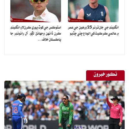
انگلينڊ جي جان ٽرنر 25 ورهين جي عمر
اسٽوڪس جي کوٽ پوري ڪرڻ لاءِ انگلينڊ
۾ عالمي ڪرڪيٽ کي الوداع چئي ڇڏيو
ڪُرن ڏانهن وجهائڻ لڳو، آل رائونڊر جا
پاڪستان خلاف…
نڪور خبرون