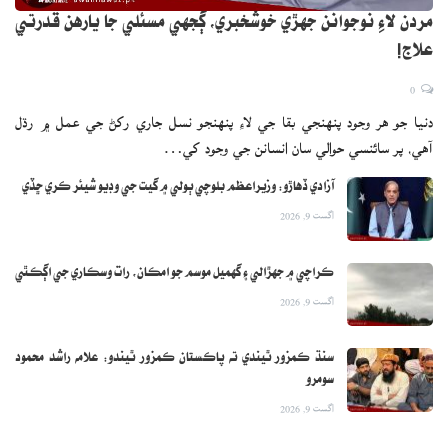
مردن لاءِ نوجوانن جهڙي خوشخبري، ڳجهي مسئلي جا يارهن قدرتي
علاج!
0
دنيا جو هر وجود پنهنجي بقا جي لاءِ پنهنجو نسل جاري رکڻ جي عمل ۾ رڌل
آهي، پر سائنسي حوالي سان انسانن جي وجود کي…
آزادي ڏهاڙو: وزيراعظم بلوچي ٻولي ۾ گيت جي وڊيو شيئر ڪري ڇڏي
اگست 9, 2026
ڪراچي ۾ جهڙالي ۽ گهميل موسم جو امڪان، رات وسڪاري جي اڳڪٿي
اگست 9, 2026
سنڌ ڪمزور ٿيندي ته پاڪستان ڪمزور ٿيندو: علامه راشد محمود
سومرو
اگست 9, 2026