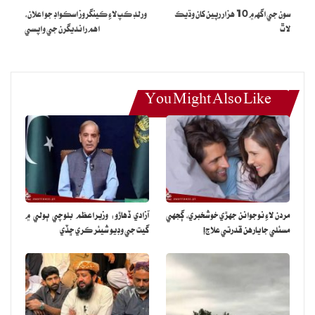
سون جي اگهه ۾ 10 هزار رپين کان وڌيڪ
ورلڊ ڪپ لاءِ ڪينگروز اسڪواڊ جو اعلان،
ڌرڻي جي اڳواڻي ڪندڙ وڪيل عبدالغني بجاراڻي جو چوڻ هو ته اسان جا
لاٿ
اهم رانديگرن جي واپسي
لاش کڻندا پر اسان ڌرڻو ختم نه ڪنداسين.
You Might Also Like
مردن لاءِ نوجوانن جهڙي خوشخبري، ڳجهي
آزادي ڏهاڙو: وزيراعظم بلوچي ٻولي ۾
مسئلي جا يارهن قدرتي علاج!
گيت جي وڊيو شيئر ڪري ڇڏي