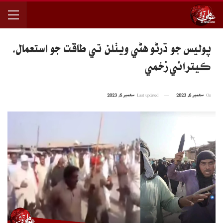
پوليس جو ڌرڻو هڻي ويٺلن تي طاقت جو استعمال،
ڪيترائي زخمي
On
ستمبر 6, 2023
Last updated
ستمبر 6, 2023