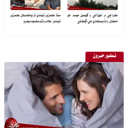
ڪراچي ۾ جهڙالي ۽ گهميل موسم جو
سنڌ ڪمزور ٿيندي ته پاڪستان ڪمزور
امڪان، رات وسڪاري جي اڳڪٿي
ٿيندو: علامه راشد محمود سومرو
نڪور خبرون