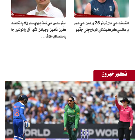
انگلينڊ جي جان ٽرنر 25 ورهين جي عمر
اسٽوڪس جي کوٽ پوري ڪرڻ لاءِ انگلينڊ
۾ عالمي ڪرڪيٽ کي الوداع چئي ڇڏيو
ڪُرن ڏانهن وجهائڻ لڳو، آل رائونڊر جا
پاڪستان خلاف…
نڪور خبرون