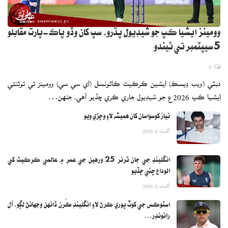
وومينز ايشيا ڪپ جو شيڊيول پڌرو، سڀ کان وڏو پاڪ-ڀارت مقابلو
5 سيپٽمبر تي ٿيندو
0
دبئي (ويب ڊيسڪ) ايشين ڪرڪيٽ ڪائونسل (اي سي سي) وومينز ٽي ٽوئنٽي
ايشيا ڪپ 2026ع جو شيڊيول جاري ڪري ڇڏيو آهي، جنهن…
نياز کوسواسان کان هميشه لاءِ وڇڙي ويو
اگست 6, 2026
انگلينڊ جي جان ٽرنر 25 ورهين جي عمر ۾ عالمي ڪرڪيٽ کي
الوداع چئي ڇڏيو
اگست 6, 2026
اسٽوڪس جي کوٽ پوري ڪرڻ لاءِ انگلينڊ ڪُرن ڏانهن وجهائڻ لڳو، آل
رائونڊر…