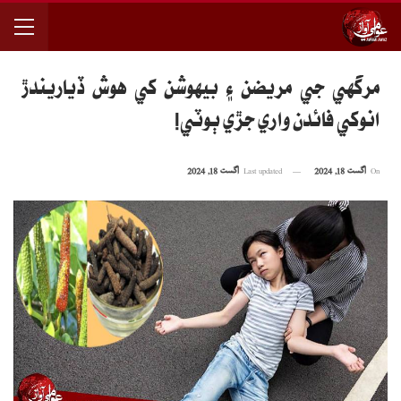
مرگهي جي مريضن ۽ بيهوشن کي هوش ڏياريندڙ
انوکي فائدن واري جڙي ٻوٽي!
On
اگست 18, 2024
Last updated
اگست 18, 2024