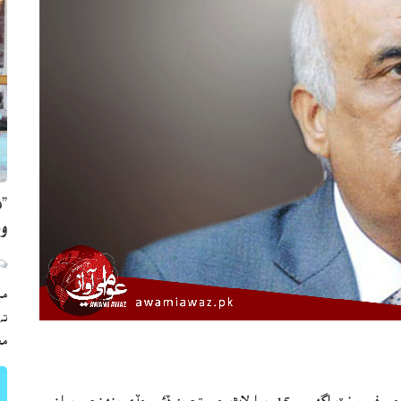
”ه
وي
مڪ
ته
مع
اسلام آباد (م ڊ) پ پ جي سينيئر اڳواڻ خورشيد شاهه بجلي جي في يونٽ اگهه ۾ 15 رپيا لاٿ جي تجويز ڏئي ڇڏي.پنهنجي بيان ۾