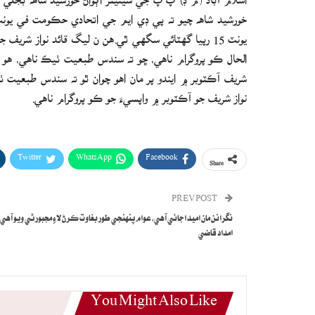
يونٽ 15 رپيا گهٽائي سگهي ٿي.هن ن ليگ قائد نواز شر
الحال ڪو پروگرام ناهي، ڇو ته سندس طبعيت ٺيڪ ناهي، هو 
شريف آڪٽوبر ۾ ايندو پر مان اهو چوان ٿو ته سندس طبعي
نواز شريف جو آڪٽوبر ۾ واپسيءَ جو ڪو پروگرام ناهي.
Twitter
WhatsApp
Facebook
Share
PREV POST
نگرانن مان اميد اجائي آهي،عوام پنهنجي طور بغاوت ڪرڻ لاءِ مجبور ٿي ويو آهي
امداد قاضي
You Might Also Like