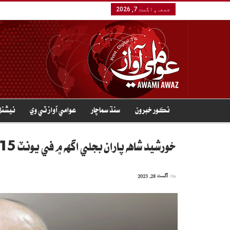
جمعہ, اگست 7, 2026
نڪور خبرون
سنڌ سماچار
عوامي آواز ٽي وي
نيشنل
خورشيد شاهه پاران بجلي اگهه ۾ في يونٽ 15 رپيا لاٿ جي تجويز
On
اگست 28, 2023