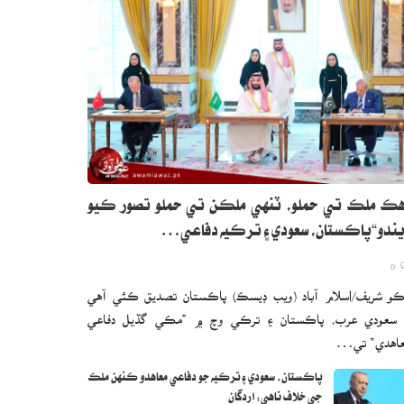
ڪ ملڪ تي حملو، ٽنهي ملڪن تي حملو تصور ڪيو
ندو“پاڪستان، سعودي ۽ ترڪيه دفاعي…
0
و شريف/اسلام آباد (ويب ڊيسڪ) پاڪستان تصديق ڪئي آهي
 سعودي عرب، پاڪستان ۽ ترڪي وچ ۾ ”مڪي گڏيل دفاعي
اهدي“ تي…
پاڪستان، سعودي ۽ ترڪيه جو دفاعي معاهدو ڪنهن ملڪ
جي خلاف ناهي: اردگان