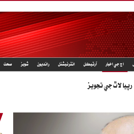
اڄ جي اخبار
آرٽيڪل
انٽرنيشنل
رانديون
شوبز
صحت