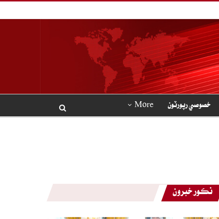
خصوصي رپورٽون
More
نڪور خبرون