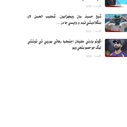
اگست 7, 2026
شيخ حسينه سان ويجهڙايون، شڪيب الحسن لاءِ
بنگلاديشي ٽيم ۾ واپسي جا در…
اگست 7, 2026
اڳوڻو ڀارتي ڪپتان اجنڪيا رهاڻي يورپي ٽي ٽوئنٽي
ليگ جو حصو بڻجي ويو
اگست 7, 2026