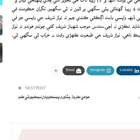
خورشيد شاهه چيو ته پي ڊي ايم جي اتحادي حڪومت في يونٽ 4 رپيا گهٽائي پئي سگهي پر ائين نه ٿي سگهيو، نگران حڪومت في
يف جي ڏيهه واپسي بابت اڳڪٿي ڪندي چيو ته نواز شريف جي واپسي جو في
شايد تڪڙي نه اچي.سندس موجب شهباز شريف کڻي چوندو هوندو ته نواز
ت ٺيڪ ناهي، نواز شريف جي طبعيت ڪهڙي وقت به خراب ٿي سگهي ٿي،
Email
Instagram
Linkedin
NEXT POST
:
عوامي ڪروڌ: پشاور ۾ پيسڪو پاران سيڪيورٽي طلب