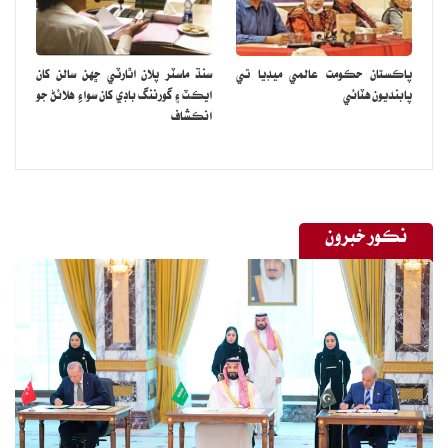
پاڪستان حڪومت عالمي ميڊيا تي
سنڌ ماسٽر پلان اٿارٽي ڇهن سالن کان
پابنديون هٽائي
ايڪٽ ۽ گورننگ باڊي کان سواءِ هلائڻ جو
انڪشاف
نڪور خبرون