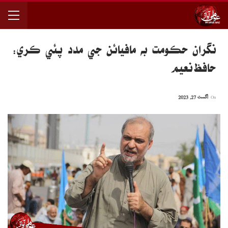
نگران حڪومت به مافيائن جي مدد پئي ڪري:
حافظ نعيم
On
اگست 27, 2023