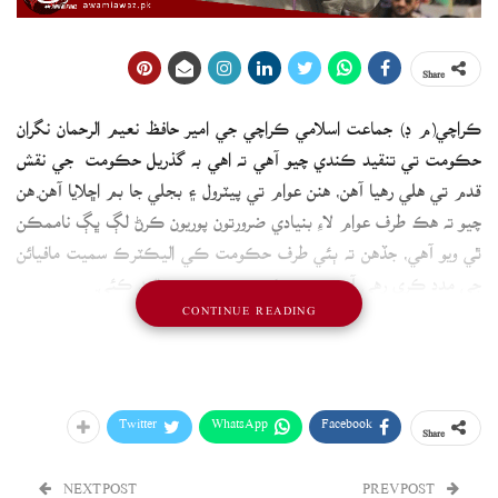
Share
ڪراچي(م ڊ) جماعت اسلامي ڪراچي جي امير حافظ نعيم الرحمان نگران
حڪومت تي تنقيد ڪندي چيو آهي ته اهي به گذريل حڪومت جي نقش
قدم تي هلي رهيا آهن، هنن عوام تي پيٽرول ۽ بجلي جا بم اڇلايا آهن.هن
چيو ته هڪ طرف عوام لاءِ بنيادي ضرورتون پوريون ڪرڻ لڳ ڀڳ ناممڪن
ٿي ويو آهي، جڏهن ته ٻئي طرف حڪومت ڪي اليڪٽرڪ سميت مافيائن
جي مدد ڪري رهي آهي، هن حڪومت تي سخت تنقيد ڪئي.
CONTINUE READING
Twitter
WhatsApp
Facebook
Share
NEXT POST
PREV POST