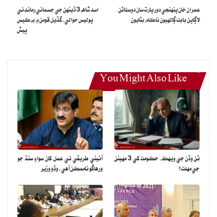
عمران خان پنهنجي دور ڀارت سان دوستاڻن
اسد شاهه 3 ڏينهن جي جسماني رمانڊ تي
لاڳاپن بابت ڳالهيون ناڪام بڻايون
پوليس حوالي، گڏيل قومن ۾ به ڪيس
پيش
You Might Also Like
ٽن وڏن جي ويهڪ، حڪومت کي 3 مهينن
آئيني طريقي تي عمل کان سواءِ سنڌ جو
جي مهلت؟
ورهاڱو ناممڪن آهي: وڏو وزير