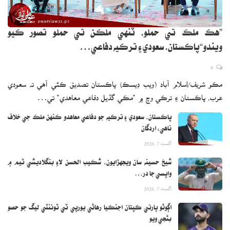
”هڪ ملڪ تي حملو، ٽنهي ملڪن تي حملو تصور ڪيو
ويندو“پاڪستان، سعودي ۽ ترڪيه دفاعي…
0
مڪو شريف/اسلام آباد (ويب ڊيسڪ) پاڪستان تصديق ڪئي آهي ته سعودي
عرب، پاڪستان ۽ ترڪي وچ ۾ ”مڪي گڏيل دفاعي معاهدي“ تي…
پاڪستان، سعودي ۽ ترڪيه جو دفاعي معاهدو ڪنهن ملڪ جي خلاف
ناهي: اردگان
اگست 7, 2026
شيخ حسينه سان ويجهڙايون، شڪيب الحسن لاءِ بنگلاديشي ٽيم ۾
واپسي جا در…
اگست 7, 2026
اڳوڻو ڀارتي ڪپتان اجنڪيا رهاڻي يورپي ٽي ٽوئنٽي ليگ جو حصو
بڻجي ويو