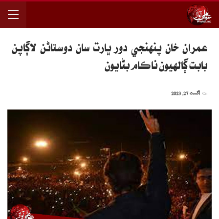
عمران خان پنهنجي دور ڀارت سان دوستاڻن لاڳاپن
بابت ڳالهيون ناڪام بڻايون
On
اگست 27, 2023