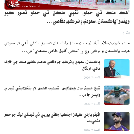
”هڪ ملڪ تي حملو، ٽنهي ملڪن تي حملو تصور ڪيو
ويندو“پاڪستان، سعودي ۽ ترڪيه دفاعي…
0
مڪو شريف/اسلام آباد (ويب ڊيسڪ) پاڪستان تصديق ڪئي آهي ته سعودي
عرب، پاڪستان ۽ ترڪي وچ ۾ ”مڪي گڏيل دفاعي معاهدي“ تي…
پاڪستان، سعودي ۽ ترڪيه جو دفاعي معاهدو ڪنهن ملڪ جي خلاف
ناهي: اردگان
اگست 7, 2026
شيخ حسينه سان ويجهڙايون، شڪيب الحسن لاءِ بنگلاديشي ٽيم ۾
واپسي جا در…
اگست 7, 2026
اڳوڻو ڀارتي ڪپتان اجنڪيا رهاڻي يورپي ٽي ٽوئنٽي ليگ جو حصو
بڻجي ويو
اگست 7, 2026