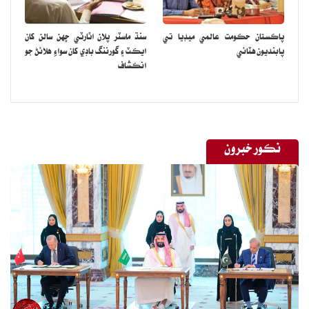
پاڪستان حڪومت عالمي ميڊيا تي
سنڌ ماسٽر پلان اٿارٽي ڇهن سالن کان
پابنديون هٽائي
ايڪٽ ۽ گورننگ باڊي کان سواءِ هلائڻ جو
انڪشاف
نڪور خبرون