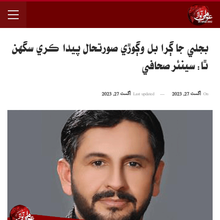
بجلي جا ڳرا بل وڳوڙي صورتحال پيدا ڪري سگهن
ٿا: سينئر صحافي
On
اگست 27, 2023
Last updated
اگست 27, 2023