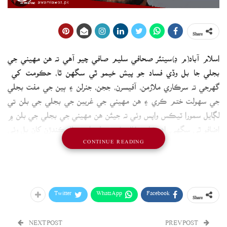
Share
اسلام آباد(م ڊ)سينئر صحافي سليم صافي چيو آهي ته هن مهيني جي
بجلي جا بل وڏي فساد جو پيش خيمو ٿي سگهن ٿا، حڪومت کي
گهرجي ته سرڪاري ملازمن، آفيسرن، ججن، جنرلن ۽ ٻين جي مفت بجلي
جي سهولت ختم ڪري ۽ هن مهيني جي غريبن جي بجلي جي بلن تي
لڳايل سمورا ٽيڪس واپس وٺي ته جيئن هن مهيني جي بجلي جي بلن ۾
اضافو ٿي سگهي. اهو شارٽ فال مفت بجلي استعمال ڪندڙن کان بل وٺي
CONTINUE READING
پورو ڪيو وڃي،پرويز بيگ چيو ته اسان جي تباهي جو راز90 هزار گاڏيون،
220 ارب جو مفت پيٽرول ۽ 550 ارب جي مفت بجلي غريب ملڪ ۾ اهو
تماشو بند ٿيڻ گهرجي.
Twitter
WhatsApp
Facebook
Share
NEXT POST
PREV POST