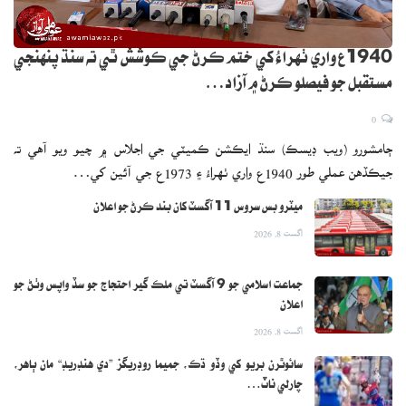
1940ع واري ٺهراءُ کي ختم ڪرڻ جي ڪوشش ٿي ته سنڌ پنهنجي
مستقبل جو فيصلو ڪرڻ ۾ آزاد…
0
ڄامشورو (ويب ڊيسڪ) سنڌ ايڪشن ڪميٽي جي اجلاس ۾ چيو ويو آهي ته
جيڪڏهن عملي طور 1940ع واري ٺهراءُ ۽ 1973ع جي آئين کي…
ميٽرو بس سروس 11 آگسٽ کان بند ڪرڻ جو اعلان
اگست 8, 2026
جماعت اسلامي جو 9 آگسٽ تي ملڪ گير احتجاج جو سڏ واپس وٺڻ جو
اعلان
اگست 8, 2026
سائوٿرن بريو کي وڏو ڌڪ، جميما روڊريگز ”دي هنڊريڊ“ مان ٻاهر،
چارلي ناٽ…