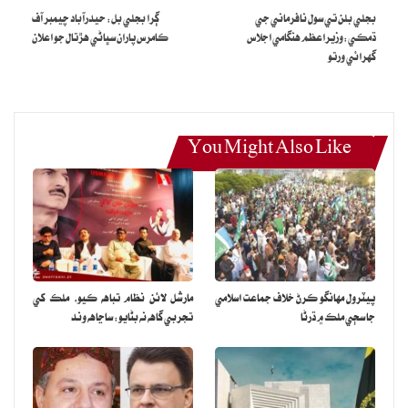
بجلي بلن تي سول نافرماني جي
ڳرا بجلي بل: حيدرآباد چيمبر آف
ڌمڪي:وزيراعظم هنگامي اجلاس
ڪامرس پاران سڀاڻي هڙتال جو اعلان
گهرائي ورتو
You Might Also Like
پيٽرول مهانگو ڪرڻ خلاف جماعت اسلامي
مارشل لائن نظام تباهه ڪيو، ملڪ کي
جا سڄي ملڪ ۾ ڌرڻا
تجربي گاهه نه بڻايو: ساڃاهه وند