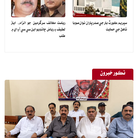
سپريم ڪورٽ بار جي صدر پاران نوان صوبا
رياست مخالف سرگرمين جو الزام، اياز
ٺاهڻ جي حمايت
لطيف ۽ رياض چانڊيو اين سي سي آءِ اي ۾
طلب
نڪور خبرون