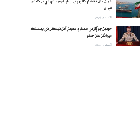
عمان سان معاهدي کانپوءِ به آبناءِ هرمز ٿڏي تي نه کلندو:
ايران
اگست 5, 2026
حوثين جو ڳاڙهي سمنڊ ۾ سعودي آئل ٽينڪر تي بيلسٽڪ
ميزائلن سان حملو
اگست 5, 2026