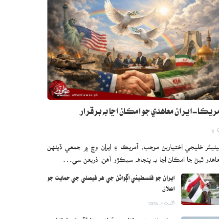
ريڪا-ايران معاهدي جو امڪان اڃا به برقرار
0
نيئر خليجي اختيارين موجب، آمريڪا ۽ ايران وچ ۾ جمعي ڏينهن
اهدو ٿيڻ جا امڪان اڃا به پنجاهه سيڪڙو آهن. ذريعن سي…
ايران جو فلسطيني اڳواڻن جي هر فيصلي جي حمايت جو
اعلان
اگست 5, 2026