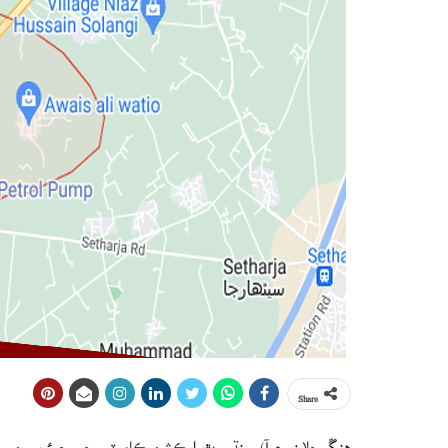
Share
ھنڱورجا(ن ع آ) سنڌ يوٿ ايڪشن ڪاميٽي جي چيئرپرسن سنڌ