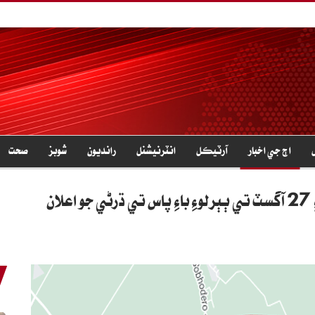
اڄ جي اخبار
آرٽيڪل
انٽرنيشنل
رانديون
شوبز
صحت
ن