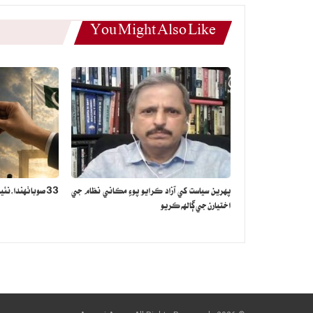
You Might Also Like
پهرين سياست کي آزاد ڪرايو پوءِ مڪاني نظام جي
33 صوبا ٺهندا،نئين سياسي قيادت آڻڻ جو فيصلو
اختيارن جي ڳالهه ڪريو