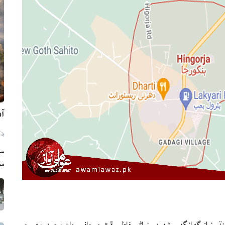
آم
سي
مع
و نواز گھانگھرو شھيد نياڻي فاطمه ڦرڙو.صحافي جان محمد مھر جي