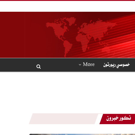
خصوصي رپورٽون
More
نڪور خبرون