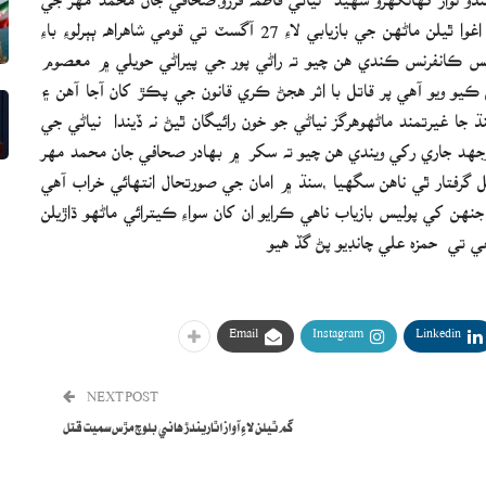
قاتلن گرفتاري، معصوم نينگري پريا ڪماري سميت سنڌ مان اغوا ٿيلن ماڻھن جي بازيابي لاءِ 27 آگسٽ تي قومي شاهراھ ٻٻرلوءِ باءِ
يس ڪانفرنس ڪندي ھن چيو ته راڻي پور جي پيراڻي حويلي ۾ معصوم
ڪيو ويو آھي پر قاتل با اثر ھجڻ ڪري قانون جي پڪڙ کان آجا آھن ۽
 جا غيرتمند ماڻھوھرگز نياڻي جو خون رائيگان ٿيڻ نه ڏيندا نياڻي جي
وجھد جاري رکي ويندي ھن چيو ته سکر ۾ بھادر صحافي جان محمد مھر
پر 10ڏينھن گذرڻ باوجود قاتل گرفتار ٿي ناھن سگھيا ،سنڌ ۾ امان جي صورتحال انتھائي خراب آھي
نھن کي پوليس بازياب ناھي ڪرايو ان کان سواءِ ڪيترائي ماڻھو ڌاڙيلن
عي تي حمزه علي چانڊيو پڻ گڏ ھيو
Email
Instagram
Linkedin
NEXT POST
گم ٿيلن لاءِ آواز اٿاريندڙ هاني بلوچ مڙس سميت قتل