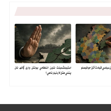
اسٽيبلشمينٽ ننڍن انتظامي يونٽن واري ڳالهه تان
پٺتي هٽڻ لاءِ تيار ناهي؟