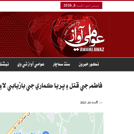
جمعرات, اگست 6, 2026
نڪور خبرون
سنڌ سماچار
عوامي آواز ٽي وي
نيشنل
فاطمه جي قتل ۽ پريا ڪماري جي بازيابي لاءِ 27 آگسٽ تي ٻٻرلوءِ باءِ پاس تي ڌرڻي جو اعلا
On
اگست 24, 2023