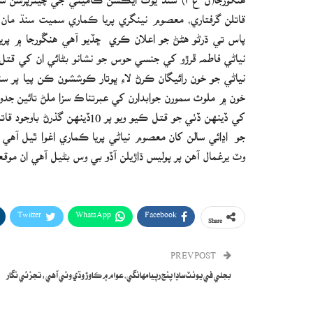
پاس تي ڌرڻو ھڻڻ جو اعلان ڪري ڇڏيو آھي ھنڱورجا ۾ پر
نياڻي فاطمه ڦرڙو کي جنسي حوس جو نشانو بڻائي ان کي قتل 
نياڻي جو خون رائيگان ڪرڻ لاءِ ڀوتار ڪوششون ڪن پيا پر سنڌ
خون ۾ ملوث سمورن جوابدارن کي عبرتناڪ سزا ملڻ تائين جد
کي ڏينھن ڏٺي جو قتل ڪيو ويو 
جو اڍائي سالن کان معصوم نياڻي پريا ڪماري اغوا ٿيل آھي ج
وٽ يرغمال آھن پر پوليس ڌاڙيلن آڏو بي وس بڻيل آھي ان موق
Twitter
WhatsApp
Facebook
Share
PREV POST
بجلي في يونٽ ساڍا پنج رپيا مهانگي،عوام ۾ ڪاوڙ وڌي وئي آهي: تجزئي نگار