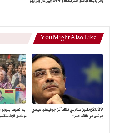
ڊالر وڌيڪ مهانگو، انٽر بئنڪ ۾ 299 رپين کان وڌي ويو
You Might Also Like
2029ع تائين صدارتي نظام آڻڻ جو فيصلو، سياسي
اياز لطيف پليجو ک
پارٽين جي طاقت ختم؟
موڪلڻ خلاف سنڌ سراپ