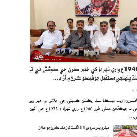
1940ع واري ٺهراءُ کي ختم ڪرڻ جي ڪوشش ٿي ته
ڌ پنهنجي مستقبل جو فيصلو ڪرڻ ۾ آزاد…
0
مشورو (ويب ڊيسڪ) سنڌ ايڪشن ڪميٽي جي اجلاس ۾ چيو ويو
آهي ته جيڪڏهن عملي طور 1940ع واري ٺهراءُ ۽ 1973ع جي آئين
ي…
ميٽرو بس سروس 11 آگسٽ کان بند ڪرڻ جو اعلان
اگست 8, 2026