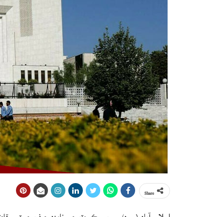
Share
اسلام آباد (م ڊ) سپريم ڪورٽ جي نامزد چيف جسٽس قاض