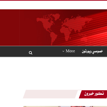
خصوصي رپورٽون
More
نڪور خبرون