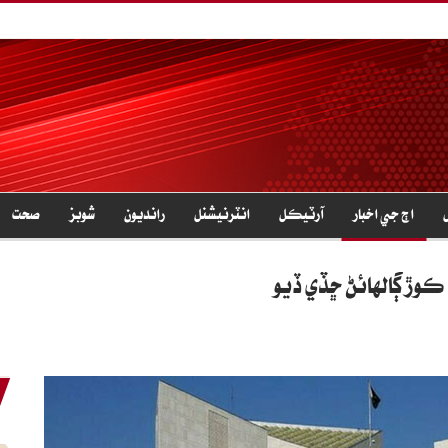
اڄ جي اخبار
آرٽيڪل
انٽرنيشنل
رانديون
شوبز
صحت
 ڪوڙ ڳالهائڻ ڇڏي ڏيو