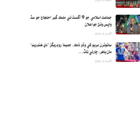
جماعت اسلامي جو 9 آگسٽ تي ملڪ گير احتجاج جو سڏ
واپس وٺڻ جو اعلان
اگست 8, 2026
سائوٿرن بريو کي وڏو ڌڪ، جميما روڊريگز ”دي هنڊريڊ“
مان ٻاهر، چارلي ناٽ…
اگست 8, 2026