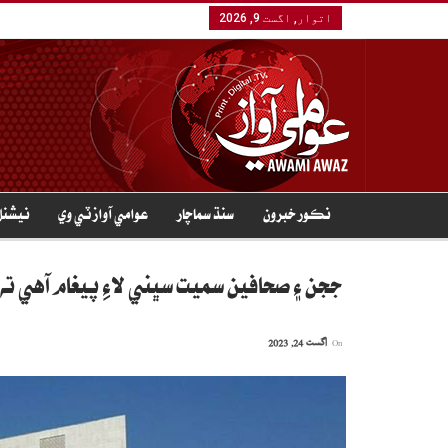
اتوار, اگست 9, 2026
نڪور خبرون
سنڌ سماچار
عوامي آواز ٽي وي
نيشنل
ججن ۽ صحافين سميت سڀني لاءِ پيغام آهي ته
On
اگست 24, 2023