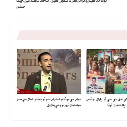
توشا خانا ڪيس ۾ ٽرائل ڪورٽ غلطيون ڪيون، مداخلت نه ڪنداسين:چيف
جسٽس
ي اين سي سي آءِ پاران نوٽيس
عوام جي ووٽ جو احترام ڪرڻو پوندو، اسان جي صبر
ا احتجاج، ڌرڻا
جو امتحان نه ورتو وڃي:بلاول