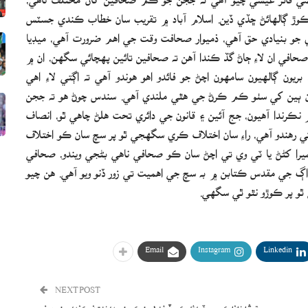
 ڪوڙ ڳالهائڻ ڇڏي ڏين. اسلام آباد ۾ تقريب سان خطاب ڪندي جسٽس
ي جو بنيادي حق آهي، ذميوار صحافت وقت جي اهم ضرورت آهي، ميڊيا
حافي ان لاءِ ڄاڻ گڏ ڪندا آهن ته صحافين تائين پهچائي سگهن، ان ۾
يون ڳالهيون سامهون اچڻ جو فائدو اهو هوندو آهي ته اڳتي لاءِ اهي
سان ٻين کي سٺو ڪم ڪرڻ جي هٿي ملندي آهي. سندس چوڻ هو ته ججن
ڪرندا آهيون، جج آئين ۽ قانون جي دائري تحت هلڻ چاهي ٿو، انصاف
ي رهندو آهي، راءِ سان اختلاف ڪري سگهجي ٿو پر سچ سان ڪو اختلاف
را کڻڻ يا ٽي وي تي اچڻ سان ڪو صحافي ناهي بڻجي ويندو، صحافي
اڳ جي مقدس ڪتابن ۾ به سچ جي اهميت تي زور ڏنو ويو آهي. هن چيو
ٿو پر ڪوڙو نٿو ٿي سگهي.
Email
Instagram
Linkedin
NEXT POST