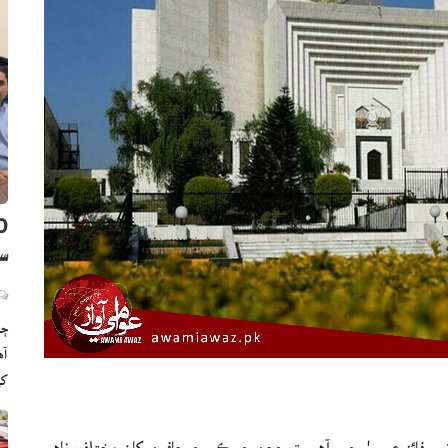
سن
ڄا
ک
ي فائز عيسيٰ چيو آهي ته ججن جو ڪم صحافين کان مختلف ناهي،