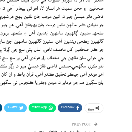
صحافين ۽ ججن سميت هر انسان لاءِ اهو ئي پيغام آهي ته
قاضي فائز عيسيٰ چيو ته آئين موجب ڄاڻ تائين پهچ هر شهر
جو بنيادي ڪم ماڻهن تائين درست ڄاڻ پهچائڻ آهي. هن چيو ص
ڪجهه سٺيون ڳالهيون سامهون اينديون آهن ۽ ڪجهه بريون، بر
ڳالهيون رڪجي وينديون آهن، سٺيون ڳالهيون سامهون اچڻ 
جو ڪم صحافين کان مختلف ناهي، اسان ٻئي سچ جي ڳولا ۾ ن
جي حوالي سان ماڻهن جي مختلف راءِ هوندي آهي پر سچ سچ ئ
نٿو ڪري سگهجي.جسٽس قاضي فائز عيسيٰ چيو ته رڳو ڪئمي
اهو هوندو آهي جيڪو تحقيق ڪندو آهي، قرآن پاڪ ۽ ان کان 
پاڻ سڳورن صه جن فرمايو ته مومن ڊڄڻو يا ڪنجوس ٿي سگهي 
Twitter
WhatsApp
Facebook
Share
PREV POST