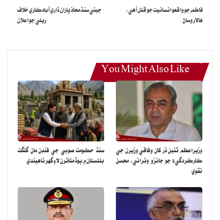
فاطمه جو واقعو انسانيت جو قتل آهي:
جيئي سنڌ محاذ پاران ڌاري آبادڪاري خلاف
تي نگرانيءَ جي نظام اثرائتو بڻائي سمگلرن سان ڳٺ جوڙ ختم ڪندي.
هالار وساڻ
ريلي جو اعلان
You Might Also Like
وزيراعظم ٽئين ڌر کان وفاقي وزيرن جي
سنڌ حڪومت صوبي جي فنڊن مان گلگت
ڪارڪردگيءَ جو جائزو وٺرائي: محسن
بلتستان ۾ ٻوڏ متاثرن لاءِ گهر ٺاهيندي
نقوي