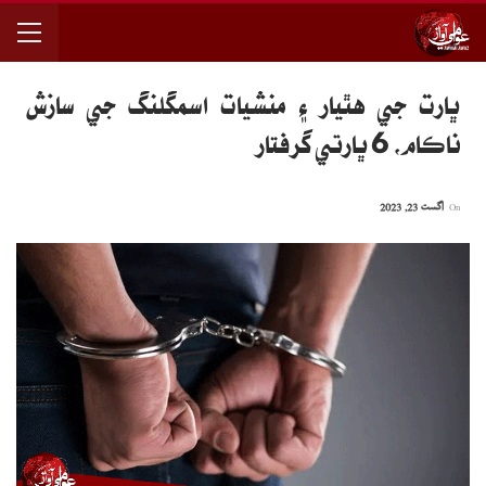
ڀارت جي هٿيار ۽ منشيات اسمگلنگ جي سازش
ناڪام، 6 ڀارتي گرفتار
On
اگست 23, 2023