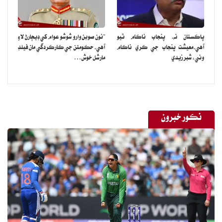
پاڪستان نه، پنجاب ناڪام ٿيو
”نون صوبن وارو شوشو عوام کي ڊيڄارڻ لاءِ
آهي،معيشت پنجاب جي ڪري ناڪام
آهي، حڪومتن جي ڪارڪردگي مان فيلڊ
وئي: شبر زيدي
مارشل خوش…
نڪور خبرون