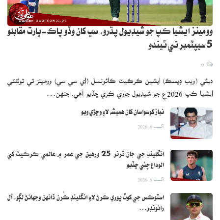
وومينز ايشيا ڪپ جو شيڊيول پڌرو، سڀ کان وڏو پاڪ-ڀارت مقابلو
5 سيپٽمبر تي ٿيندو
0
دبئي (ويب ڊيسڪ) ايشين ڪرڪيٽ ڪائونسل (اي سي سي) وومينز ٽي ٽوئنٽي
ايشيا ڪپ 2026ع جو شيڊيول جاري ڪري ڇڏيو آهي، جنهن…
نياز کوسواسان کان هميشه لاءِ وڇڙي ويو
اگست 6, 2026
انگلينڊ جي جان ٽرنر 25 ورهين جي عمر ۾ عالمي ڪرڪيٽ کي
الوداع چئي ڇڏيو
اگست 6, 2026
اسٽوڪس جي کوٽ پوري ڪرڻ لاءِ انگلينڊ ڪُرن ڏانهن وجهائڻ لڳو، آل
رائونڊر…