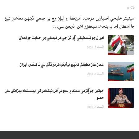
0
سينيئر خليجي اختيارين موجب، آمريڪا ۽ ايران وچ ۾ جمعي ڏينهن معاهدو ٿيڻ
جا امڪان اڃا به پنجاهه سيڪڙو آهن. ذريعن سي…
ايران جو فلسطيني اڳواڻن جي هر فيصلي جي حمايت جو اعلان
اگست 5, 2026
عمان سان معاهدي کانپوءِ به آبناءِ هرمز ٿڏي تي نه کلندو: ايران
اگست 5, 2026
حوثين جو ڳاڙهي سمنڊ ۾ سعودي آئل ٽينڪر تي بيلسٽڪ ميزائلن سان
حملو
اگست 5, 2026