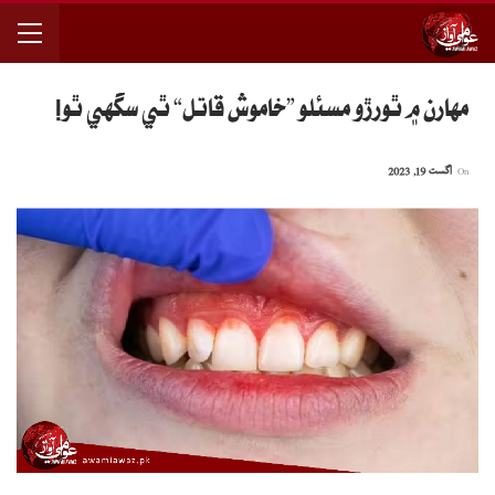
مهارن ۾ ٿورڙو مسئلو ”خاموش قاتل“ ٿي سگهي ٿو!
On
اگست 19, 2023