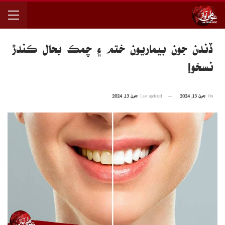
ڏندن جون بيماريون ختم ۽ چمڪ بحال ڪندڙ
نسخو!
On
جون 13, 2024
Last updated
جون 13, 2024