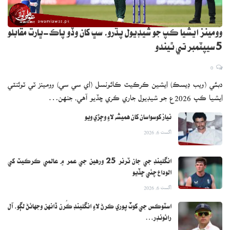
وومينز ايشيا ڪپ جو شيڊيول پڌرو، سڀ کان وڏو پاڪ-ڀارت مقابلو
5 سيپٽمبر تي ٿيندو
0
دبئي (ويب ڊيسڪ) ايشين ڪرڪيٽ ڪائونسل (اي سي سي) وومينز ٽي ٽوئنٽي
ايشيا ڪپ 2026ع جو شيڊيول جاري ڪري ڇڏيو آهي، جنهن…
نياز کوسواسان کان هميشه لاءِ وڇڙي ويو
اگست 6, 2026
انگلينڊ جي جان ٽرنر 25 ورهين جي عمر ۾ عالمي ڪرڪيٽ کي
الوداع چئي ڇڏيو
اگست 6, 2026
اسٽوڪس جي کوٽ پوري ڪرڻ لاءِ انگلينڊ ڪُرن ڏانهن وجهائڻ لڳو، آل
رائونڊر…