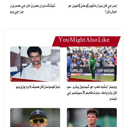
جي سوڄ ختم ڪرڻ ۽ ڏندن کي چمڪدار بڻائڻ لاءِ فائديمند ثابت ٿئي ٿو.
ايلرجي کان بيزار ماڻهو رڳو هنن ڳالهين جو
شوٽنگ دوران ڪبريٰ خان جي ڪمري ۾
خيال رکن؟
جِن اچي ويو
ڏندن جي بيمارين کان ڇوٽڪاري لاءِ هن جو استعمال سولو آهي.
روزانو هڪ چمچو ناريل جي تيل سان غرڙي ڪجي ۽ غرڙي ڪندي تيل کي
سڄي وات ۾ ڦيرائجي پوءِ برش يا وري مسواڪ ڪري ڏند صاف ڪري
You Might Also Like
ڇڏجن.
باقاعدگي سان برش نه ڪرڻ سان ڏندن ۾ غذا جا ذرا ڦاسي پوندا آهن انهن
تي ڄميل مير ۾ جيوڙا به ٿي پوندا آهن جن جي ڪري ڏندن جي چمڪ
ختم ٿي ويندي آهي.
ان صورت ۾ ناريل جي تيل جون غرڙيون ڪرڻ ڪارائتو ثابت ٿئي ٿو.
وومينز ايشيا ڪپ جو شيڊيول پڌرو، سڀ
نياز کوسواسان کان هميشه لاءِ وڇڙي ويو
کان وڏو پاڪ-ڀارت مقابلو 5 سيپٽمبر تي
ڇو ته غرڙي سان ناريل جو تيل وات ۾ جذب ٿي سوڄ گهٽائي ٿو ۽ ڏندن ۾
ٿيندو
موجود نقصانڪار بيڪٽيرياز جو خاتمو ڪري ٿو.
ان کانسواءِ ساهه کي خوشگوار ڪري ٿو ۽ مهارن جي حفاظت سان گڏوگڏ
ڏندن کي ڳرڻ يا ڀرڻ کان به بچائي ٿو.