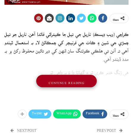
Share
ڪراچي (ويب ڊيسڪ) ناريل جي تيل جا ڪيترائي فائدا آهن، ناريل جو تيل
چمڙي جي شين ۽ ڪاٺ جي فرنيچر کي چمڪائڻ لاءِ به استعمال ٿيندو
آهي ته آنن تي هلڪي ڪوٽنگ سان انهن کي دير تائين محفوظ رکڻ ۾ به
مدد ڏيندو آهي.
هي زنگ ختم ڪري ٿو ۽ گهاٽا داغ به ڊاهي ٿو.
CONTINUE READING
ماڻهو ناريل جي تيل کي گاڏين تي رهڙون صاف ڪرڻ ۽ ٿانون جي ڪوٽنگ
سان انهن جو رنگ بحال رکڻ لاءِ به استعمال ڪندا آهن.
ان کانسواءِ هي کاڌي ۾ به استعمال ٿيندو آهي ۽ هن ۾ شامل اينٽي
مائڪرو بيل ۽ اينٽي آڪسيڊنٽ صحت لاءِ فائديمند آهن.
Twitter
WhatsApp
Facebook
Share
ناريل جي تيل جو استعمال ڏندن جي مرضن ۽ جيتن جي خاتمي، مهارن
NEXT POST
PREV POST