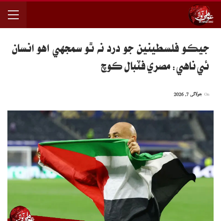
جيڪو فلسطينين جو درد نه ٿو سمجهي اُهو انسان
ئي ناهي: مصري فٽبال ڪوچ
On
جولائی 7, 2026