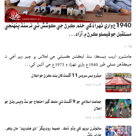
1940ع واري ٺهراءُ کي ختم ڪرڻ جي ڪوشش ٿي ته سنڌ پنهنجي
مستقبل جو فيصلو ڪرڻ ۾ آزاد…
0
ڄامشورو (ويب ڊيسڪ) سنڌ ايڪشن ڪميٽي جي اجلاس ۾ چيو ويو آهي ته
جيڪڏهن عملي طور 1940ع واري ٺهراءُ ۽ 1973ع جي آئين کي…
ميٽرو بس سروس 11 آگسٽ کان بند ڪرڻ جو اعلان
اگست 8, 2026
جماعت اسلامي جو 9 آگسٽ تي ملڪ گير احتجاج جو سڏ واپس وٺڻ جو
اعلان
اگست 8, 2026
سائوٿرن بريو کي وڏو ڌڪ، جميما روڊريگز ”دي هنڊريڊ“ مان ٻاهر،
چارلي ناٽ…