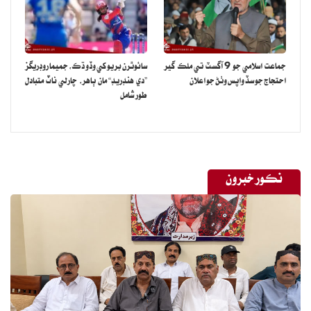
جماعت اسلامي جو 9 آگسٽ تي ملڪ گير
سائوٿرن بريو کي وڏو ڌڪ، جميما روڊريگز
احتجاج جو سڏ واپس وٺڻ جو اعلان
”دي هنڊريڊ“ مان ٻاهر، چارلي ناٽ متبادل
طور شامل
نڪور خبرون