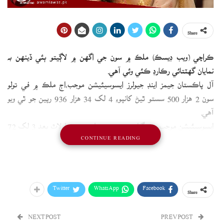
Share
ڪراچي (ويب ڊيسڪ) ملڪ ۾ سون جي اگهن ۾ لاڳيتو ٻئي ڏينهن به
نمايان گهٽتائي رڪارڊ ڪئي وئي آهي.
آل پاڪستان جيمز اينڊ جيولرز ايسوسيئيشن موجب،اڄ ملڪ ۾ في تولو
سون 2 هزار 500 سستو ٿيڻ کانپوءِ 4 لک 34 هزار 936 رپين جو ٿي ويو
آهي.
ايسوسيئيشن موجب، 10 گرام سون به 2 هزار 143 رپيا لاٿ بعد 3 لک 72
CONTINUE READING
هزار 887 رپين ۾ وڪرو ٿي رهيو آهي.
واضح رهي ته گذريل ڏينهن به في تولو سون 2 هزار 400 رپيا سستو ٿي هو.
Twitter
WhatsApp
Facebook
Share
NEXT POST
PREV POST