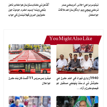
نيٽو سربراهي اجلاس، آمريڪي صدر
”گڏهن تي ڪتاب سٿڻ سان هو اڪابر ناهن
ترڪي پهچي ويو، اردگان سان اهم ملاقات
بڻجي ويندا“وسيم اڪرم جو موت جون
جو امڪان
ڪوڙيون خبرون ڦهلائيندڙن کي جواب
You Might Also Like
1940ع واري ٺهراءُ کي ختم ڪرڻ جي
ميٽرو بس سروس 11 آگسٽ کان بند ڪرڻ
ڪوشش ٿي ته سنڌ پنهنجي مستقبل جو
جو اعلان
فيصلو ڪرڻ ۾ آزاد…