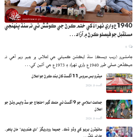
1940ع واري ٺهراءُ کي ختم ڪرڻ جي ڪوشش ٿي ته سنڌ پنهنجي
مستقبل جو فيصلو ڪرڻ ۾ آزاد…
0
ڄامشورو (ويب ڊيسڪ) سنڌ ايڪشن ڪميٽي جي اجلاس ۾ چيو ويو آهي ته
جيڪڏهن عملي طور 1940ع واري ٺهراءُ ۽ 1973ع جي آئين کي…
ميٽرو بس سروس 11 آگسٽ کان بند ڪرڻ جو اعلان
اگست 8, 2026
جماعت اسلامي جو 9 آگسٽ تي ملڪ گير احتجاج جو سڏ واپس وٺڻ جو
اعلان
اگست 8, 2026
سائوٿرن بريو کي وڏو ڌڪ، جميما روڊريگز ”دي هنڊريڊ“ مان ٻاهر،
چارلي ناٽ…