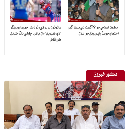
جماعت اسلامي جو 9 آگسٽ تي ملڪ گير
سائوٿرن بريو کي وڏو ڌڪ، جميما روڊريگز
احتجاج جو سڏ واپس وٺڻ جو اعلان
”دي هنڊريڊ“ مان ٻاهر، چارلي ناٽ متبادل
طور شامل
نڪور خبرون